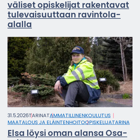
vä­li­set opis­ke­li­jat ra­ken­ta­vat
tu­le­vai­suut­taan ravintola-​
alalla
31.5.2026
TA­RI­NAT
AM­MA­TIL­LI­NEN­KOU­LU­TUS
MAA­TA­LOUS JA ELÄIN­TEN­HOI­TO
OPIS­KE­LI­JA­TA­RI­NA
Elsa löysi oman alan­sa Osa­