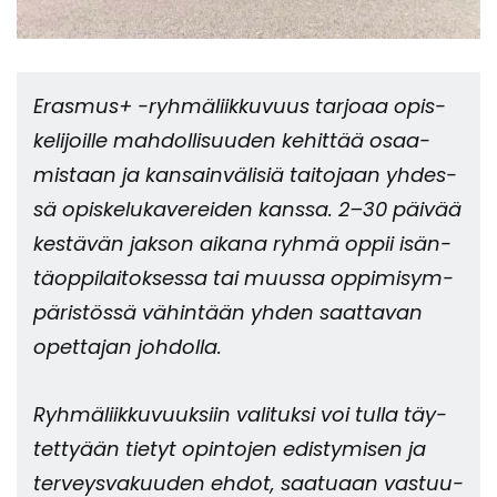
Eras­mus+ -​ryhmäliikkuvuus tar­jo­aa opis­
ke­li­joil­le mah­dol­li­suu­den ke­hit­tää osaa­
mis­taan ja kan­sain­vä­li­siä tai­to­jaan yh­des­
sä opis­ke­lu­ka­ve­rei­den kans­sa. 2–30 päi­vää
kes­tä­vän jak­son ai­ka­na ryhmä oppii isän­
tä­op­pi­lai­tok­ses­sa tai muus­sa op­pi­mi­sym­
pä­ris­tös­sä vä­hin­tään yhden saat­ta­van
opet­ta­jan joh­dol­la.
Ryh­mä­liik­ku­vuuk­siin va­li­tuk­si voi tulla täy­
tet­ty­ään tie­tyt opin­to­jen edis­ty­mi­sen ja
ter­veys­va­kuu­den ehdot, saa­tu­aan vas­tuu­