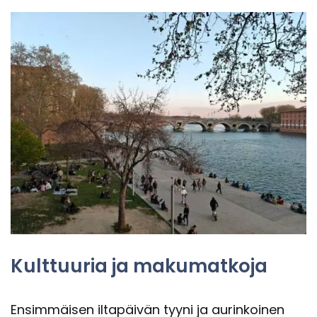
Kult­tuu­ria ja ma­ku­mat­ko­ja
En­sim­mäi­sen il­ta­päi­vän tyyni ja au­rin­koi­nen