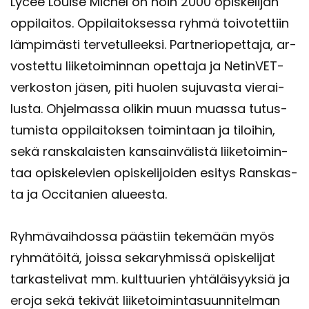
Lycée Lo­ui­se Mic­hel on noin 2000 opis­ke­li­jan
op­pi­lai­tos. Op­pi­lai­tok­ses­sa ryhmä toi­vo­tet­tiin
läm­pi­mäs­ti ter­ve­tul­leek­si. Part­ne­rio­pet­ta­ja, ar­
vos­tet­tu lii­ke­toi­min­nan opet­ta­ja ja NetinVET-​
verkoston jäsen, piti huo­len su­ju­vas­ta vie­rai­
lus­ta. Oh­jel­mas­sa oli­kin muun muas­sa tu­tus­
tu­mis­ta op­pi­lai­tok­sen toi­min­taan ja ti­loi­hin,
sekä rans­ka­lais­ten kan­sain­vä­lis­tä lii­ke­toi­min­
taa opis­ke­le­vien opis­ke­li­joi­den esi­tys Rans­kas­
ta ja Occi­ta­nien alu­ees­ta.
Ryh­mä­vaih­dos­sa pääs­tiin te­ke­mään myös
ryh­mä­töi­tä, jois­sa se­ka­ryh­mis­sä opis­ke­li­jat
tar­kas­te­li­vat mm. kult­tuu­rien yh­tä­läi­syyk­siä ja
eroja sekä te­ki­vät lii­ke­toi­min­ta­suun­ni­tel­man