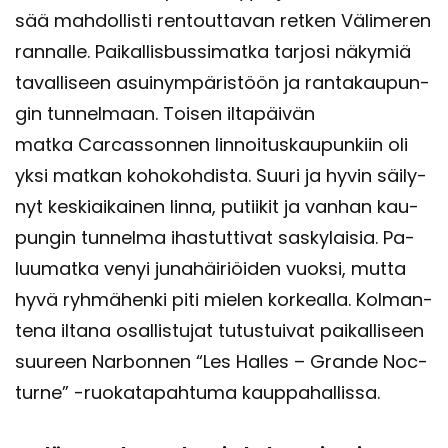
sää mah­dol­lis­ti ren­tout­ta­van ret­ken Vä­li­me­ren
ran­nal­le. Pai­kal­lis­bus­si­mat­ka tar­jo­si nä­ky­miä
ta­val­li­seen asui­nym­pä­ris­töön ja ran­ta­kau­pun­
gin tun­nel­maan. Toi­sen il­ta­päi­vän
matka Carcas­son­nen lin­noi­tus­kau­pun­kiin oli
yksi mat­kan ko­ho­koh­dis­ta. Suuri ja hyvin säi­ly­
nyt kes­kiai­kai­nen linna, pu­tii­kit ja van­han kau­
pun­gin tun­nel­ma ihas­tut­ti­vat sas­ky­lai­sia. Pa­
luu­mat­ka venyi ju­na­häi­riöi­den vuok­si, mutta
hyvä ryh­mä­hen­ki piti mie­len kor­keal­la. Kol­man­
te­na il­ta­na osal­lis­tu­jat tu­tus­tui­vat pai­kal­li­seen
suu­reen Nar­bon­nen “Les Hal­les – Gran­de Noc­
tur­ne” -​ruokatapahtuma kaup­pa­hal­lis­sa.