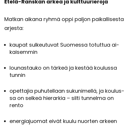
Etelä-​Ranskan arkea ja kult­tuu­rie­ro­ja
Mat­kan ai­ka­na ryhmä oppi pal­jon pai­kal­li­ses­ta
ar­jes­ta:
kau­pat sul­keu­tu­vat Suo­mes­sa to­tut­tua ai­
kai­sem­min
lou­nas­tau­ko on tär­keä ja kes­tää kou­lus­sa
tun­nin
opet­ta­jia pu­hu­tel­laan su­ku­ni­mel­lä, ja kou­lus­
sa on sel­keä hie­rar­kia – silti tun­nel­ma on
rento
ener­gia­juo­mat eivät kuulu nuor­ten ar­keen