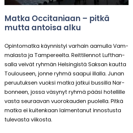
Matka Occi­ta­ni­aan – pitkä
mutta an­toi­sa alku
Opin­to­mat­ka käyn­nis­tyi var­hain aa­mul­la Vam­
ma­las­ta ja Tam­pe­reel­ta. Reit­ti­len­not Luft­han­
sal­la vei­vät ryh­män Hel­sin­gis­tä Sak­san kaut­ta
Tou­louseen, jonne ryhmä saa­pui il­lal­la. Junan
pe­ruu­tuk­sen vuok­si matka jat­kui bus­sil­la Nar­
bon­neen, jossa vä­sy­nyt ryhmä pääsi ho­tel­lil­le
vasta seu­raa­van vuo­ro­kau­den puo­lel­la. Pitkä
matka ei kui­ten­kaan lai­men­ta­nut in­nos­tus­ta
tu­le­vas­ta vii­kos­ta.