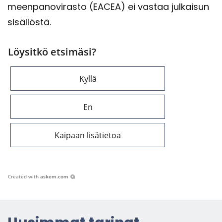
meen­pa­no­vi­ras­to (EACEA) ei vas­taa jul­kai­sun
si­säl­lös­tä.
Löysitkö etsimäsi?
Kyllä
En
Kaipaan lisätietoa
Created with
askem.com