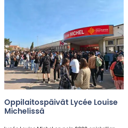
Op­pi­lai­tos­päi­vät Lycée Lo­ui­se
Mic­he­lis­sä