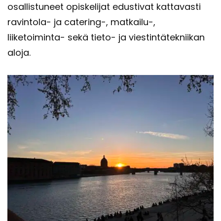
osal­lis­tu­neet opis­ke­li­jat edus­ti­vat kat­ta­vas­ti
ravintola-​ ja catering-​, matkailu-​,
liiketoiminta-​ sekä tieto-​ ja vies­tin­tä­tek­nii­kan
aloja.