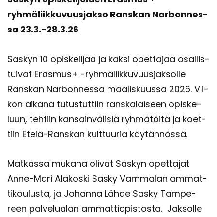
ryhmäliikkuvuusjakso Rans­kan Nar­bon­nes­
sa 23.3.-28.3.26
Sas­kyn 10 opis­ke­li­jaa ja kaksi opet­ta­jaa osal­lis­
tui­vat Eras­mus+ -​ryhmäliikkuvuusjaksolle
Rans­kan Nar­bon­nes­sa maa­lis­kuus­sa 2026. Vii­
kon ai­ka­na tu­tus­tut­tiin rans­ka­lai­seen opis­ke­
luun, teh­tiin kan­sain­vä­li­siä ryh­mä­töi­tä ja koet­
tiin Etelä-​Ranskan kult­tuu­ria käy­tän­nös­sä.
Mat­kas­sa mu­ka­na oli­vat Sas­kyn opet­ta­jat
Anne-​Mari Ala­kos­ki Sasky Vam­ma­lan am­mat­
ti­kou­lus­ta, ja Jo­han­na Lähde Sasky Tam­pe­
reen pal­ve­lua­lan am­mat­tio­pis­tos­ta. Jak­sol­le