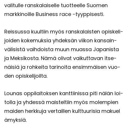
va­li­tul­le rans­ka­lai­sel­le tuot­teel­le Suo­men
mark­ki­noil­le Busi­ness race -​tyyppisesti.
Reis­sus­sa kuul­tiin myös rans­ka­lais­ten opis­ke­li­
joi­den ko­ke­muk­sia yh­dek­sän vii­kon kan­sain­
vä­li­sis­tä vaih­dois­ta muun muas­sa Ja­pa­nis­ta
ja Mek­si­kos­ta. Nämä oli­vat vai­kut­ta­van it­se­
näi­siä ja roh­kei­ta ta­ri­noi­ta en­sim­mäi­sen vuo­
den opis­ke­li­joil­ta.
Lou­nas op­pi­lai­tok­sen kant­tii­nis­sa piti nälän loi­
tol­la ja yh­des­sä mais­tel­tiin myös mo­lem­pien
mai­den herk­ku­ja ver­tail­len kult­tuu­ri­sia ma­kue­l
ä­myk­siä.