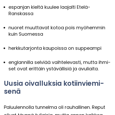
es­pan­jan kiel­tä kuu­lee laa­jal­ti Etelä-​
Ranskassa
nuo­ret muut­ta­vat kotoa pois myö­hem­min
kuin Suo­mes­sa
herk­ku­tar­jon­ta kau­pois­sa on sup­peam­pi
englan­nil­la sel­vi­ää vaih­te­le­vas­ti, mutta ih­mi­
set ovat erit­täin ys­tä­väl­li­siä ja avu­liai­ta.
Uusia oi­val­luk­sia ko­tiin­vie­mi­
se­nä
Pa­luu­len­nol­la tun­nel­ma oli rau­hal­li­nen. Reput