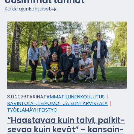
Uusim­mat ta­ri­nat
Kaik­ki ajan­koh­tai­set
8.6.2026
TA­RI­NAT
AM­MA­TIL­LI­NEN­KOU­LU­TUS
RAVINTOLA-​, LEIPOMO-​ JA ELIN­TAR­VI­KEA­LA
TYÖ­ELÄ­MÄYH­TEIS­TYÖ
“Haas­ta­vaa kuin talvi, pal­kit­
se­vaa kuin kevät” – kan­sain­