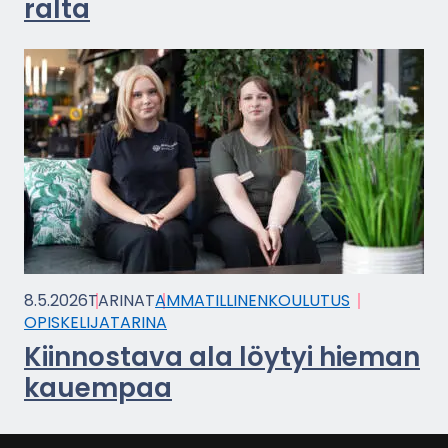
ral­ta
8.5.2026
TA­RI­NAT
AM­MA­TIL­LI­NEN­KOU­LU­TUS
OPIS­KE­LI­JA­TA­RI­NA
Kiin­nos­ta­va ala löy­tyi hie­man
kau­em­paa