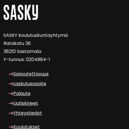
SASKY kou­lu­tus­kun­tayh­ty­mä
Ra­ta­ka­tu 36
38210 Sas­ta­ma­la
Y-​tunnus: 0204964-1
Saa­vu­tet­ta­vuus
Las­ku­tuso­soi­te
Pa­lau­te
Uu­tis­kir­jeet
Yh­teys­tie­dot
Kou­lu­tuk­set