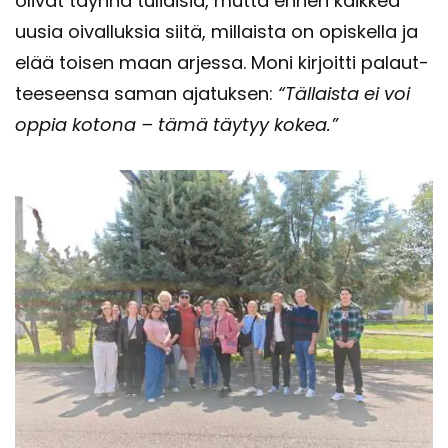
oli­vat täyn­nä tu­liai­sia, mutta ennen kaik­kea
uusia oi­val­luk­sia siitä, mil­lais­ta on opis­kel­la ja
elää toi­sen maan ar­jes­sa. Moni kir­joit­ti pa­laut­
tee­seen­sa saman aja­tuk­sen:
“Täl­lais­ta ei voi
oppia ko­to­na – tämä täy­tyy kokea.”