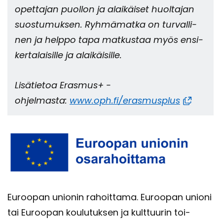
opet­ta­jan puol­lon ja alai­käi­set huol­ta­jan
suos­tu­muk­sen. Ryh­mä­mat­ka on tur­val­li­
nen ja help­po tapa mat­kus­taa myös en­si­
ker­ta­lai­sil­le ja alai­käi­sil­le.
Li­sä­tie­toa Eras­mus+ -​
ohjelmasta:
www.oph.fi/eras­musplus
Eu­roo­pan unio­nin ra­hoit­ta­ma. Eu­roo­pan unio­ni
tai Eu­roo­pan kou­lu­tuk­sen ja kult­tuu­rin toi­