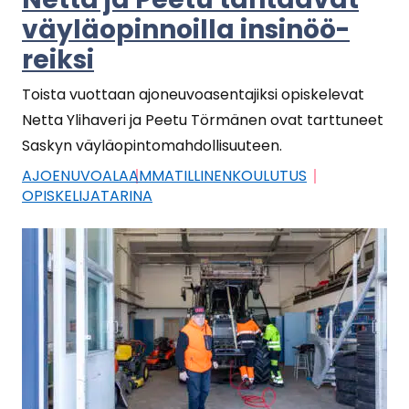
väy­lä­opin­noil­la in­si­nöö­
reik­si
Tois­ta vuot­taan ajo­neu­voa­sen­ta­jik­si opis­ke­le­vat
Netta Yli­ha­ve­ri ja Peetu Tör­mä­nen ovat tart­tu­neet
Sas­kyn väy­lä­opin­to­mah­dol­li­suu­teen.
AJOE­NU­VOA­LA
AM­MA­TIL­LI­NEN­KOU­LU­TUS
OPIS­KE­LI­JA­TA­RI­NA