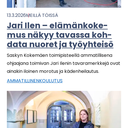
13.3.2026
MEIL­LÄ TÖIS­SÄ
Jari Ilen – elä­män­ko­ke­
mus näkyy ta­vas­sa koh­
da­ta nuo­ret ja työyh­tei­sö
Sas­kyn Ko­ke­mäen toi­mi­pis­teel­lä am­ma­til­li­se­na
oh­jaa­ja­na toi­mi­van Jari Ile­nin ta­va­ra­merk­ke­jä ovat
ai­na­kin iloi­nen mo­ro­tus ja kä­den­hei­lau­tus.
AM­MA­TIL­LI­NEN­KOU­LU­TUS