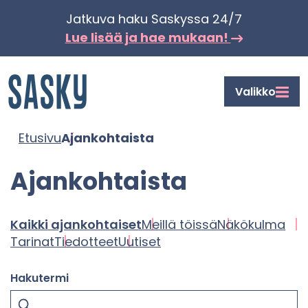
Siir­
Jat­ku­va haku Sas­kys­sa 24/7
ry
Lue lisää ja hae mu­kaan!
si­
säl­
Etusi­
Valikko
töön
vu
Etusi­vu
Ajan­koh­tais­ta
Ajan­koh­tais­ta
Kaik­ki ajan­koh­tai­set
Meil­lä töis­sä
Nä­kö­kul­ma
Ta­ri­nat
Tie­dot­teet
Uu­ti­set
Ha­ku­ter­mi