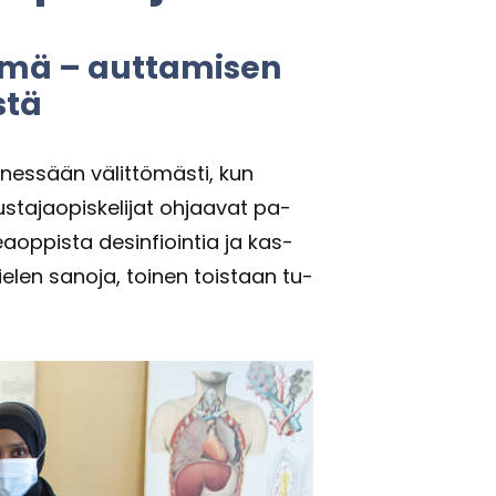
h­mä – aut­ta­mi­sen
­tä
nes­sään vä­lit­tö­mäs­ti, kun
avustajaopiskelijat oh­jaa­vat pa­
eaop­pis­ta de­sin­fioin­tia ja kas­
e­len sa­no­ja, toi­nen tois­taan tu­