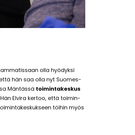
 am­ma­tis­saan olla hyö­dyk­si
iitä, että hän saa olla nyt Suo­mes­
s­sa Män­täs­sä
toi­min­ta­kes­kus
e. Hän El­vi­ra ker­too, että toi­min­
toi­min­ta­kes­kuk­seen töi­hin myös