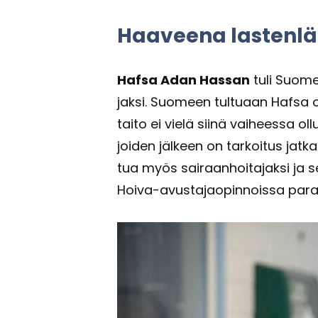
Haa­vee­na las­ten­lä
Hafsa Adan Has­san
tuli Suo­mee
jak­si. Suo­meen tul­tu­aan Hafsa opis
tai­to ei vielä siinä vai­hees­sa ollu
joi­den jäl­keen on tar­koi­tus jat­k
tua myös sai­raan­hoi­ta­jak­si ja
Hoiva-​avustajaopinnoissa pa­ras­t