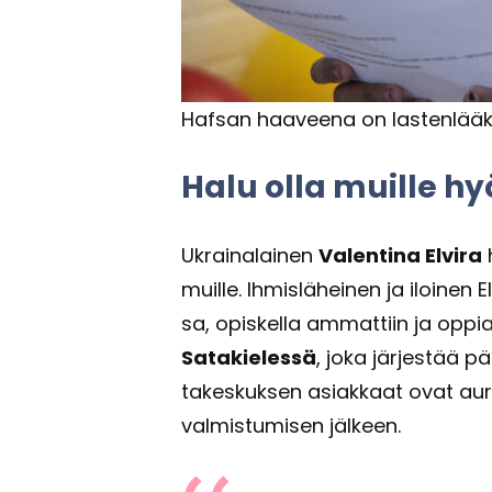
Haf­san haa­vee­na on las­ten­lää­k
Halu olla muil­le hy
Ukrai­na­lai­nen
Va­len­ti­na El­vi­ra
h
muil­le. Ih­mis­lä­hei­nen ja iloi­ne
sa, opis­kel­la am­mat­tiin ja oppi
Sa­ta­kie­les­sä
, joka jär­jes­tää päi
ta­kes­kuk­sen asiak­kaat ovat au­ri
val­mis­tu­mi­sen jäl­keen.