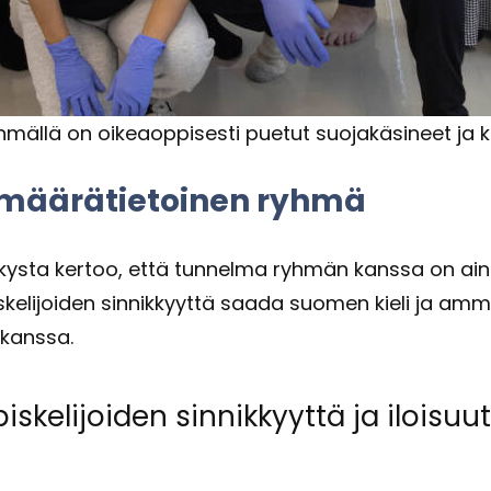
mäl­lä on oi­keaop­pi­ses­ti pue­tut suo­ja­kä­si­neet ja k
a mää­rä­tie­toi­nen ryhmä
ys­ta ker­too, että tun­nel­ma ryh­män kans­sa on aina 
­ke­li­joi­den sin­nik­kyyt­tä saada suo­men kieli ja am­m
 kans­sa.
­ke­li­joi­den sin­nik­kyyt­tä ja iloi­suut