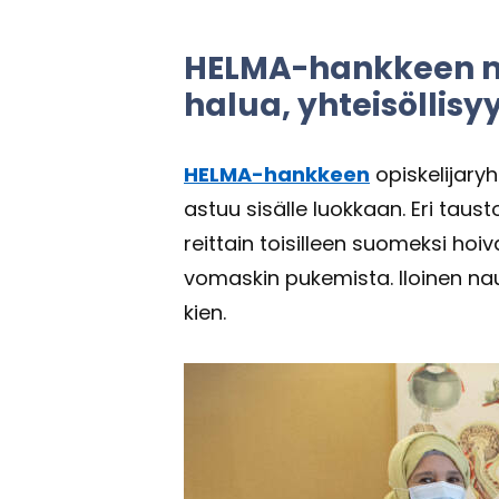
HELMA-​hankkeen mo­ni
halua, yh­tei­söl­li­s
HELMA-​hankkeen
opis­ke­li­ja­r
astuu si­säl­le luok­kaan. Eri taus
reit­tain toi­sil­leen suo­mek­si hoi
vo­mas­kin pu­ke­mis­ta. Iloi­nen na
kien.