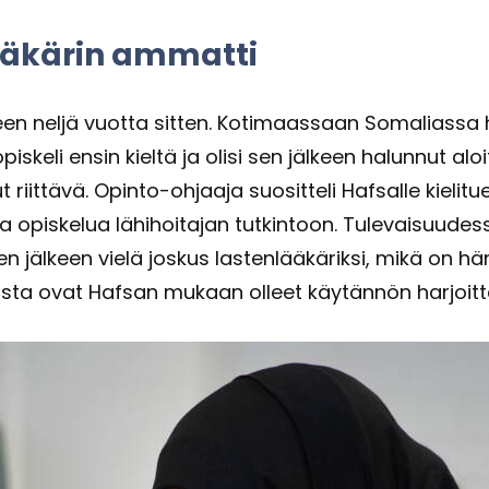
ä­kä­rin am­mat­ti
n neljä vuot­ta sit­ten. Ko­ti­maas­saan So­ma­lias­sa hä
­ke­li ensin kiel­tä ja olisi sen jäl­keen ha­lun­nut aloit­t
t riit­tä­vä. Opinto-​ohjaaja suo­sit­te­li Haf­sal­le kie­li
aa opis­ke­lua lä­hi­hoi­ta­jan tut­kin­toon. Tu­le­vai­suu
 sen jäl­keen vielä jos­kus las­ten­lää­kä­rik­si, mikä 
a ovat Haf­san mu­kaan ol­leet käy­tän­nön har­joit­te