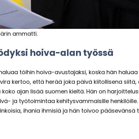
ä­rin am­mat­ti.
ö­dyk­si hoiva-​alan työs­sä
a­lu­aa töi­hin hoiva-​avustajaksi, koska hän ha­lu­aa
n El­vi­ra ker­too, että herää joka päivä kii­tol­li­se­na s
a koko ajan lisää suo­men kiel­tä. Hän on har­joit­te­lu
vä-​ ja työ­toi­min­taa ke­hi­tys­vam­mai­sil­le hen­ki­löil­l
n­koi­sia, iha­nia ih­mi­siä ja hän toi­voo pää­se­vän­sä 