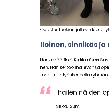
Opas­tus­tuo­kion jäl­keen koko ryh­
Iloi­nen, sin­ni­käs j
Han­ke­pääl­lik­kö
Sirk­ku Sum
Sas­k
nen. Hän ker­too ihai­le­van­sa opis
to­del­la ilo työs­ken­nel­lä ryh­män
Ihai­len näi­den opis
Sirkku Sum