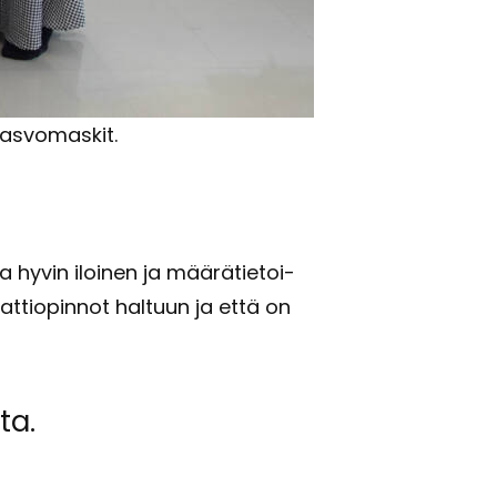
as­vo­mas­kit.
hyvin iloi­nen ja mää­rä­tie­toi­
at­tio­pin­not hal­tuun ja että on
­ta.