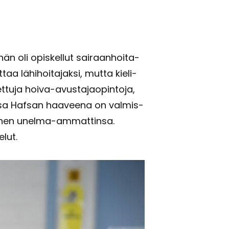
n oli opis­kel­lut sai­raan­hoi­ta­
aa lä­hi­hoi­ta­jak­si, mutta kie­li­
­tuet­tu­ja hoiva-​avustajaopintoja,
­des­sa Haf­san haa­vee­na on val­mis­
on hänen unelma-​ammattinsa.
­lut.