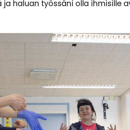
 ja ha­luan työs­sä­ni olla ih­mi­sil­le a