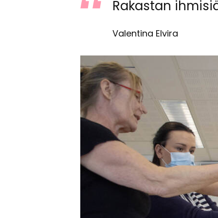
Ra­kas­tan ih­mi­siä
Valentina Elvira