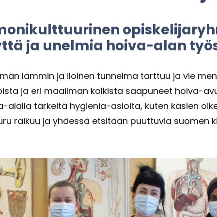
­kult­tuu­ri­nen opis­ke­li­ja­ry
yyt­tä ja unel­mia hoiva-​alan työs
yh­män läm­min ja iloi­nen tun­nel­ma tart­tuu ja vie men­
­tois­ta ja eri maa­il­man kol­kis­ta saa­pu­neet hoiva-​
va-​alalla tär­kei­tä hygienia-​asioita, kuten kä­sien oi­k
uru rai­kuu ja yh­des­sä et­si­tään puut­tu­via suo­men ki