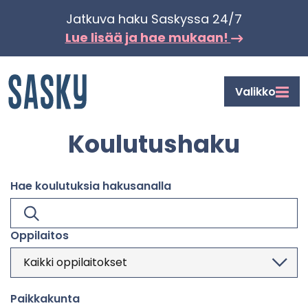
Siir­
Jat­ku­va haku Sas­kys­sa 24/7
ry
Lue lisää ja hae mu­kaan!
si­
säl­
Etusi­
Valikko
töön
vu
Kou­lu­tus­ha­ku
Hae kou­lu­tuk­sia ha­kusa­nal­la
Op­pi­lai­tos
Paik­ka­kun­ta