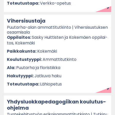
To­teu­tus­ta­pa:
Verkko-​opetus
Vi­her­si­sus­ta­ja
Puutarha-​alan am­mat­ti­tut­kin­to | Vi­her­si­sus­tuk­sen
osaa­mi­sa­la
Op­pi­lai­tos:
Sasky Huit­tis­ten ja Ko­ke­mäen op­pi­lai­
tos, Ko­ke­mä­ki
Paik­ka­kun­ta:
Ko­ke­mä­ki
Kou­lu­tus­tyyp­pi:
Am­mat­ti­tut­kin­to
Ala:
Puu­tar­ha ja flo­ris­tiik­ka
Ha­ku­tyyp­pi:
Jat­ku­va haku
To­teu­tus­ta­pa:
Lä­hio­pe­tus
Yh­dys­luok­ka­pe­da­go­gii­kan kou­lu­tus­
oh­jel­ma
Tuo­te­ke­hi­tys­työn eri­koi­sam­mat­ti­tut­kin­to | Tut­kin­