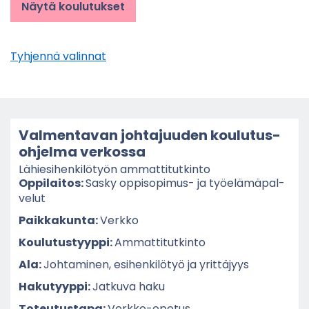
Näytä koulutukset
Tyh­jen­nä va­lin­nat
Val­men­ta­van joh­ta­juu­den kou­lu­tus­
oh­jel­ma ver­kos­sa
Lä­hie­si­hen­ki­lö­työn am­mat­ti­tut­kin­to
Op­pi­lai­tos:
Sasky oppisopimus-​ ja työ­elä­mä­pal­
ve­lut
Paik­ka­kun­ta:
Verk­ko
Kou­lu­tus­tyyp­pi:
Am­mat­ti­tut­kin­to
Ala:
Joh­ta­mi­nen, esi­hen­ki­lö­työ ja yrit­tä­jyys
Ha­ku­tyyp­pi:
Jat­ku­va haku
To­teu­tus­ta­pa:
Verkko-​opetus