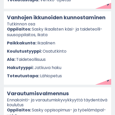
Van­ho­jen ik­ku­noi­den kun­nos­ta­mi­nen
Tut­kin­non osa
Op­pi­lai­tos:
Sasky Ikaa­lis­ten käsi- ja tai­de­teol­li­
suusop­pi­lai­tos, Ikata
Paik­ka­kun­ta:
Ikaa­li­nen
Kou­lu­tus­tyyp­pi:
Osa­tut­kin­to
Ala:
Tai­de­teol­li­suus
Ha­ku­tyyp­pi:
Jat­ku­va haku
To­teu­tus­ta­pa:
Lä­hio­pe­tus
Va­rau­tu­mis­val­men­nus
Ennakointi-​ ja va­rau­tu­mis­ky­vyk­kyyt­tä täy­den­tä­vä
kou­lu­tus
Op­pi­lai­tos:
Sasky oppisopimus-​ ja työ­elä­mä­pal­