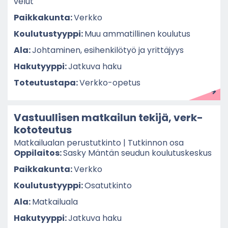
ve­lut
Paik­ka­kun­ta:
Verk­ko
Kou­lu­tus­tyyp­pi:
Muu am­ma­til­li­nen kou­lu­tus
Ala:
Joh­ta­mi­nen, esi­hen­ki­lö­työ ja yrit­tä­jyys
Ha­ku­tyyp­pi:
Jat­ku­va haku
To­teu­tus­ta­pa:
Verkko-​opetus
Vas­tuul­li­sen mat­kai­lun te­ki­jä, verk­
ko­to­teu­tus
Mat­kai­lua­lan pe­rus­tut­kin­to | Tut­kin­non osa
Op­pi­lai­tos:
Sasky Män­tän seu­dun kou­lu­tus­kes­kus
Paik­ka­kun­ta:
Verk­ko
Kou­lu­tus­tyyp­pi:
Osa­tut­kin­to
Ala:
Mat­kai­lua­la
Ha­ku­tyyp­pi:
Jat­ku­va haku