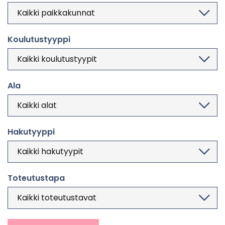
Kou­lu­tus­tyyp­pi
Ala
Ha­ku­tyyp­pi
To­teu­tus­ta­pa