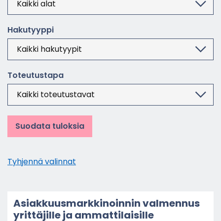
Ha­ku­tyyp­pi
To­teu­tus­ta­pa
Suodata tuloksia
Tyh­jen­nä va­lin­nat
Asiak­kuus­mark­ki­noin­nin val­men­nus
yrit­tä­jil­le ja am­mat­ti­lai­sil­le