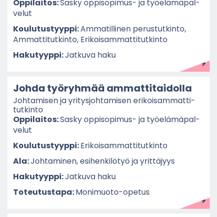
Op­pi­lai­tos:
Sasky oppisopimus-​ ja työ­elä­mä­pal­
ve­lut
Kou­lu­tus­tyyp­pi:
Am­ma­til­li­nen pe­rus­tut­kin­to,
Am­mat­ti­tut­kin­to, Eri­koi­sam­mat­ti­tut­kin­to
Ha­ku­tyyp­pi:
Jat­ku­va haku
Johda työ­ryh­mää am­mat­ti­tai­dol­la
Joh­ta­mi­sen ja yri­tys­joh­ta­mi­sen eri­koi­sam­mat­ti­
tut­kin­to
Op­pi­lai­tos:
Sasky oppisopimus-​ ja työ­elä­mä­pal­
ve­lut
Kou­lu­tus­tyyp­pi:
Eri­koi­sam­mat­ti­tut­kin­to
Ala:
Joh­ta­mi­nen, esi­hen­ki­lö­työ ja yrit­tä­jyys
Ha­ku­tyyp­pi:
Jat­ku­va haku
To­teu­tus­ta­pa:
Monimuoto-​opetus