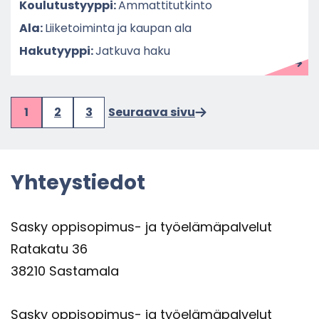
Kou­lu­tus­tyyp­pi:
Am­mat­ti­tut­kin­to
Ala:
Lii­ke­toi­min­ta ja kau­pan ala
Ha­ku­tyyp­pi:
Jat­ku­va haku
1
2
3
Seu­raa­va sivu
Yh­teys­tie­dot
Sasky oppisopimus-​ ja työ­elä­mä­pal­ve­lut
Ra­ta­ka­tu 36
38210 Sas­ta­ma­la
Sasky oppisopimus-​ ja työ­elä­mä­pal­ve­lut