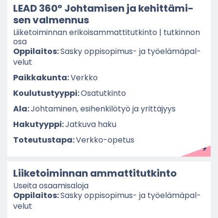
LEAD 360° Joh­ta­mi­sen ja ke­hit­tä­mi­
sen val­men­nus
Lii­ke­toi­min­nan eri­koi­sam­mat­ti­tut­kin­to | tut­kin­non
osa
Op­pi­lai­tos:
Sasky oppisopimus-​ ja työ­elä­mä­pal­
ve­lut
Paik­ka­kun­ta:
Verk­ko
Kou­lu­tus­tyyp­pi:
Osa­tut­kin­to
Ala:
Joh­ta­mi­nen, esi­hen­ki­lö­työ ja yrit­tä­jyys
Ha­ku­tyyp­pi:
Jat­ku­va haku
To­teu­tus­ta­pa:
Verkko-​opetus
Lii­ke­toi­min­nan am­mat­ti­tut­kin­to
Usei­ta osaa­mi­sa­lo­ja
Op­pi­lai­tos:
Sasky oppisopimus-​ ja työ­elä­mä­pal­
ve­lut