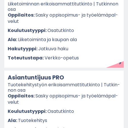
Lii­ke­toi­min­nan eri­koi­sam­mat­ti­tut­kin­to | Tut­kin­non
osa
Op­pi­lai­tos:
Sasky oppisopimus-​ ja työ­elä­mä­pal­
ve­lut
Kou­lu­tus­tyyp­pi:
Osa­tut­kin­to
Ala:
Lii­ke­toi­min­ta ja kau­pan ala
Ha­ku­tyyp­pi:
Jat­ku­va haku
To­teu­tus­ta­pa:
Verkko-​opetus
Asian­tun­ti­juus PRO
Tuo­te­ke­hi­tys­työn eri­koi­sam­mat­ti­tut­kin­to | Tut­kin­
non osa
Op­pi­lai­tos:
Sasky oppisopimus-​ ja työ­elä­mä­pal­
ve­lut
Kou­lu­tus­tyyp­pi:
Osa­tut­kin­to
Ala:
Tuo­te­ke­hi­tys