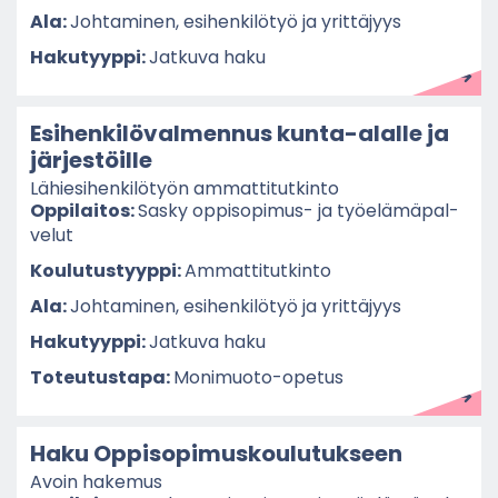
Ala:
Joh­ta­mi­nen, esi­hen­ki­lö­työ ja yrit­tä­jyys
Ha­ku­tyyp­pi:
Jat­ku­va haku
Esi­hen­ki­lö­val­men­nus kunta-​alalle ja
jär­jes­töil­le
Lä­hie­si­hen­ki­lö­työn am­mat­ti­tut­kin­to
Op­pi­lai­tos:
Sasky oppisopimus-​ ja työ­elä­mä­pal­
ve­lut
Kou­lu­tus­tyyp­pi:
Am­mat­ti­tut­kin­to
Ala:
Joh­ta­mi­nen, esi­hen­ki­lö­työ ja yrit­tä­jyys
Ha­ku­tyyp­pi:
Jat­ku­va haku
To­teu­tus­ta­pa:
Monimuoto-​opetus
Haku Op­pi­so­pi­mus­kou­lu­tuk­seen
Avoin ha­ke­mus