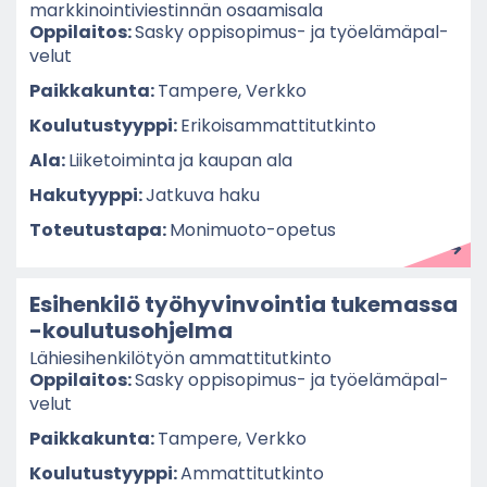
mark­ki­noin­ti­vies­tin­nän osaa­mi­sa­la
Op­pi­lai­tos:
Sasky oppisopimus-​ ja työ­elä­mä­pal­
ve­lut
Paik­ka­kun­ta:
Tam­pe­re, Verk­ko
Kou­lu­tus­tyyp­pi:
Eri­koi­sam­mat­ti­tut­kin­to
Ala:
Lii­ke­toi­min­ta ja kau­pan ala
Ha­ku­tyyp­pi:
Jat­ku­va haku
To­teu­tus­ta­pa:
Monimuoto-​opetus
Esi­hen­ki­lö työ­hy­vin­voin­tia tu­ke­mas­sa
-​koulutusohjelma
Lä­hie­si­hen­ki­lö­työn am­mat­ti­tut­kin­to
Op­pi­lai­tos:
Sasky oppisopimus-​ ja työ­elä­mä­pal­
ve­lut
Paik­ka­kun­ta:
Tam­pe­re, Verk­ko
Kou­lu­tus­tyyp­pi:
Am­mat­ti­tut­kin­to