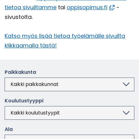
tie­toa si­vuil­tam­me
tai
op­pi­so­pi­mus.fi
-​
sivustolta.
Katso myös lisää tie­toa työ­elä­mäl­le si­vuil­ta
klik­kaa­mal­la tästä!
Paik­ka­kun­ta
Kou­lu­tus­tyyp­pi
Ala