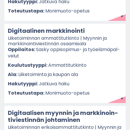
Ha­ku­tyyp­pi:
Jat­ku­va haku
To­teu­tus­ta­pa:
Monimuoto-​opetus
Di­gi­taa­li­nen mark­ki­noin­ti
Lii­ke­toi­min­nan am­mat­ti­tut­kin­to | Myyn­nin ja
mark­ki­noin­ti­vies­tin­nän osaa­mi­sa­la
Op­pi­lai­tos:
Sasky oppisopimus-​ ja työ­elä­mä­pal­
ve­lut
Kou­lu­tus­tyyp­pi:
Am­mat­ti­tut­kin­to
Ala:
Lii­ke­toi­min­ta ja kau­pan ala
Ha­ku­tyyp­pi:
Jat­ku­va haku
To­teu­tus­ta­pa:
Monimuoto-​opetus
Di­gi­taa­li­sen myyn­nin ja mark­ki­noin­
ti­vies­tin­nän joh­ta­mi­nen
Lii­ke­toi­min­nan eri­koi­sam­mat­ti­tut­kin­to | Myyn­nin ja