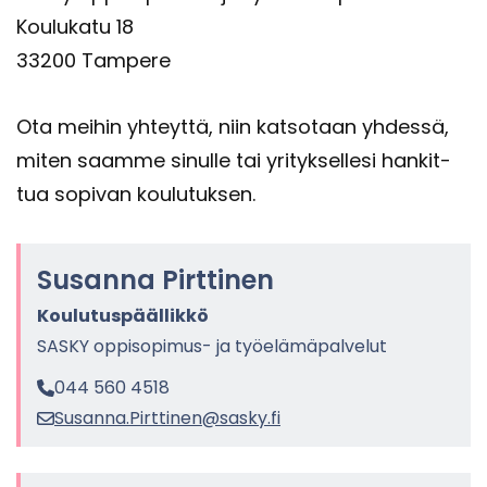
Kou­lu­ka­tu 18
33200 Tam­pe­re
Ota mei­hin yh­teyt­tä, niin kat­so­taan yh­des­sä,
miten saam­me si­nul­le tai yri­tyk­sel­le­si han­kit­
tua so­pi­van kou­lu­tuk­sen.
Susan­na Pirt­ti­nen
Kou­lu­tus­pääl­lik­kö
SASKY oppisopimus-​ ja työ­elä­mä­pal­ve­lut
044 560 4518
Susan­na.Pirt­ti­nen@sasky.fi