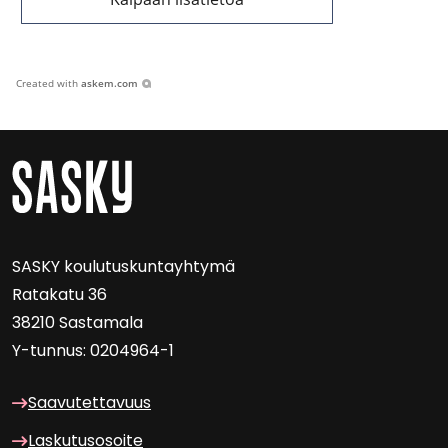
Created with
askem.com
SASKY kou­lu­tus­kun­tayh­ty­mä
Ra­ta­ka­tu 36
38210 Sas­ta­ma­la
Y-​tunnus: 0204964-1
Saa­vu­tet­ta­vuus
Las­ku­tuso­soi­te