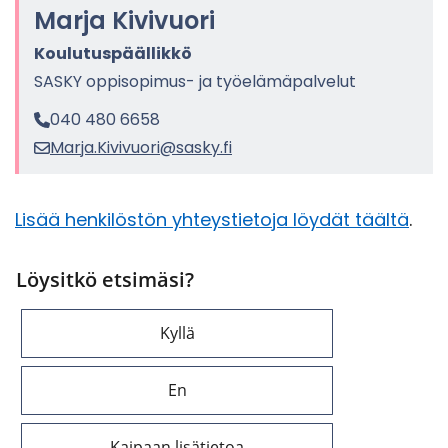
Marja Ki­vi­vuo­ri
Kou­lu­tus­pääl­lik­kö
SASKY oppisopimus-​ ja työ­elä­mä­pal­ve­lut
040 480 6658
Marja.Ki­vi­vuo­ri@sasky.fi
Lisää hen­ki­lös­tön yh­teys­tie­to­ja löy­dät tääl­tä
.
Löysitkö etsimäsi?
Kyllä
En
Kaipaan lisätietoa