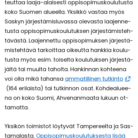
teut­taa laaja-​alaisesti op­pi­so­pi­mus­kou­lu­tus­ta
koko Suo­men alu­eel­la. Yk­sik­kö vas­taa myös
Sas­kyn jär­jes­tä­mis­lu­vas­sa ole­vas­ta laa­jen­ne­
tus­ta op­pi­so­pi­mus­kou­lu­tuk­sen jär­jes­tä­mis­teh­
tä­väs­tä. Laa­jen­net­tu op­pi­so­pi­muk­sen jär­jes­tä­
mis­teh­tä­vä tar­koit­taa oi­keut­ta hank­kia kou­lu­
tus­ta myös esim. toi­sel­ta kou­lu­tuk­sen jär­jes­tä­
jäl­tä tai muul­ta ta­hol­ta. Han­kin­nan koh­tee­na
voi olla mikä ta­han­sa
am­ma­til­li­nen tut­kin­to
(164 eri­lais­ta) tai tut­kin­non osat. Koh­dea­lu­ee­
na on koko Suomi, Ah­ve­nan­maa­ta lu­kuun ot­
ta­mat­ta.
Yk­si­kön toi­mis­tot löy­ty­vät Tam­pe­reel­ta ja Sas­
ta­ma­las­ta.
Op­pi­so­pi­mus­kou­lu­tuk­ses­ta lisää