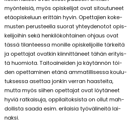
myön­tei­siä, myös opis­ke­li­jat ovat si­tou­tu­neet
etä­opis­ke­luun erit­täin hyvin. Opet­ta­jien ko­ke­
mus­ten pe­rus­teel­la suo­rat yh­tey­de­no­tot opis­
ke­li­joi­hin sekä hen­ki­lö­koh­tai­nen oh­jaus ovat
tässä ti­lan­tees­sa mo­nil­le opis­ke­li­joil­le tär­kei­tä
ja opet­ta­jat ovat­kin kiin­nit­tä­neet tähän eri­tyis­
tä huo­mio­ta. Tai­toai­nei­den ja käy­tän­nön töi­
den opet­ta­mi­nen etänä am­ma­til­li­ses­sa kou­lu­
tuk­ses­sa aset­taa jon­kin ver­ran haas­tei­ta,
mutta myös sii­hen opet­ta­jat ovat löy­tä­neet
hyviä rat­kai­su­ja, op­pi­lai­tok­sis­ta on ollut mah­
dol­lis­ta saada esim. eri­lai­sia työ­vä­li­nei­tä lai­
nak­si.