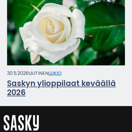
30.5.2026
UU­TI­NEN
LUKIO
Sas­kyn yli­op­pi­laat ke­vääl­lä
2026