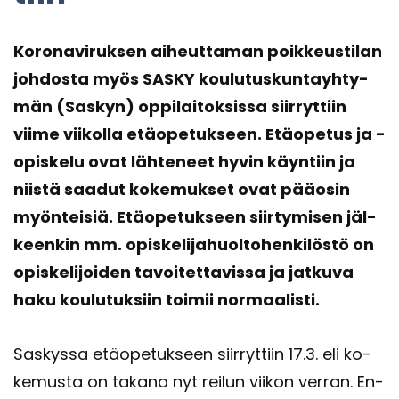
Ko­ro­na­vi­ruk­sen ai­heut­ta­man poik­keus­ti­lan
joh­dos­ta myös SASKY kou­lu­tus­kun­tayh­ty­
män (Sas­kyn) op­pi­lai­tok­sis­sa siir­ryt­tiin
viime vii­kol­la etä­ope­tuk­seen. Etä­ope­tus ja -​
opiskelu ovat läh­te­neet hyvin käyn­tiin ja
niis­tä saa­dut ko­ke­muk­set ovat pää­osin
myön­tei­siä. Etä­ope­tuk­seen siir­ty­mi­sen jäl­
keen­kin mm. opis­ke­li­ja­huol­to­hen­ki­lös­tö on
opis­ke­li­joi­den ta­voi­tet­ta­vis­sa ja jat­ku­va
haku kou­lu­tuk­siin toi­mii nor­maa­lis­ti.
Sas­kys­sa etä­ope­tuk­seen siir­ryt­tiin 17.3. eli ko­
ke­mus­ta on ta­ka­na nyt rei­lun vii­kon ver­ran. En­