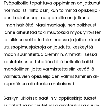
Työ­pai­koil­la ta­pah­tu­va op­pi­mi­nen on jat­ku­nut
nor­maa­lis­ti niil­tä osin, kun toi­min­ta opis­ke­li­joi­
den kou­lu­tus­so­pi­mus­pai­koil­la on jat­ku­nut
ilman häi­riöi­tä. Maa­il­man­laa­jui­nen poik­keus­ti­
lan­ne ai­heut­taa toki muu­tok­sia myös yri­tys­ten
ja jul­ki­sen sek­to­rin toi­min­nas­sa ja joi­ta­kin kou­l
u­tus­so­pi­mus­jak­so­ja on jou­dut­tu kes­keyt­tä­
mään suun­ni­tel­tua ai­em­min. Am­ma­til­li­ses­sa
kou­lu­tuk­ses­sa teh­dään tällä het­kel­lä kaik­ki
mah­dol­li­nen, jotta var­mis­tet­tai­siin ke­vääl­lä
val­mis­tu­vien opis­ke­li­joi­den val­mis­tu­mi­nen al­
ku­pe­räi­sen ai­ka­tau­lun mu­kai­ses­ti.
Sas­kyn lu­kiois­sa saa­tiin yli­op­pi­las­kir­joi­tuk­set
suo­ri­tet­tua no­peu­te­tus­sa ai­ka­tau­lus­sa suun­