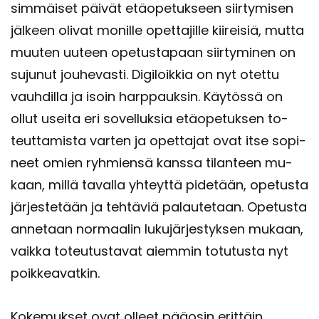
sim­mäi­set päi­vät etä­ope­tuk­seen siir­ty­mi­sen
jäl­keen oli­vat mo­nil­le opet­ta­jil­le kii­rei­siä, mutta
muu­ten uu­teen ope­tus­ta­paan siir­ty­mi­nen on
su­ju­nut jou­he­vas­ti. Di­gi­loik­kia on nyt otet­tu
vauh­dil­la ja isoin harp­pauk­sin. Käy­tös­sä on
ollut usei­ta eri so­vel­luk­sia etä­ope­tuk­sen to­
teut­ta­mis­ta var­ten ja opet­ta­jat ovat itse so­pi­
neet omien ryh­mien­sä kans­sa ti­lan­teen mu­
kaan, millä ta­val­la yh­teyt­tä pi­de­tään, ope­tus­ta
jär­jes­te­tään ja teh­tä­viä pa­lau­te­taan. Ope­tus­ta
an­ne­taan nor­maa­lin lu­ku­jär­jes­tyk­sen mu­kaan,
vaik­ka to­teu­tus­ta­vat ai­em­min to­tu­tus­ta nyt
poik­kea­vat­kin.
Ko­ke­muk­set ovat ol­leet pää­osin erit­täin