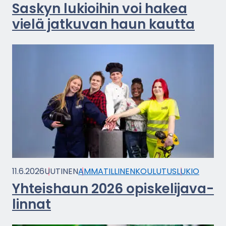
Sas­kyn lu­kioi­hin voi hakea
vielä jat­ku­van haun kaut­ta
11.6.2026
UU­TI­NEN
AM­MA­TIL­LI­NEN­KOU­LU­TUS
LUKIO
Yh­teis­haun 2026 opis­ke­li­ja­va­
lin­nat