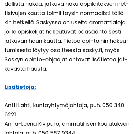
dol­lis­ta hakea, jat­ku­va haku op­pi­lai­tok­sen net­
ti­si­vu­jen kaut­ta toi­mii täy­sin nor­maa­lis­ti täl­lä­
kin het­kel­lä. Sas­kys­sa on usei­ta am­mat­tia­lo­ja,
joil­le opis­ke­li­jat ha­keu­tu­vat pää­sään­töi­ses­ti
jat­ku­van haun kaut­ta. Tie­toa opin­toi­hin ha­keu­
tu­mi­ses­ta löy­tyy osoit­tees­ta sasky.fi, myös
Sas­kyn opinto-​ohjaajat an­ta­vat li­sä­tie­toa jat­
ku­vas­ta haus­ta.
Li­sä­tie­to­ja:
Antti Lahti, kun­tayh­ty­mä­joh­ta­ja, puh. 050 340
6221
Anna-​Leena Ki­vi­pu­ro, am­ma­til­li­sen kou­lu­tuk­sen
joh­ta­ja, puh. 050 587 9344