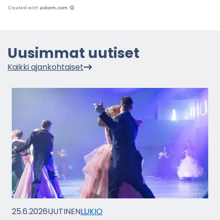
Created with
askem.com
Uusim­mat uu­ti­set
Kaik­ki ajan­koh­tai­set
25.6.2026
UU­TI­NEN
LUKIO