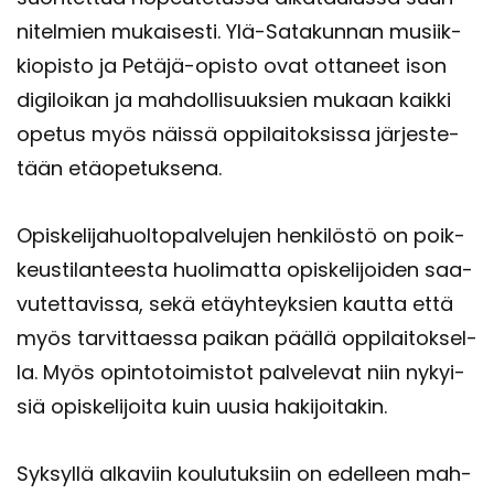
ni­tel­mien mu­kai­ses­ti. Ylä-​Satakunnan musiik­
kio­pis­to ja Petäjä-​opisto ovat ot­ta­neet ison
di­gi­loi­kan ja mah­dol­li­suuk­sien mu­kaan kaik­ki
ope­tus myös näis­sä op­pi­lai­tok­sis­sa jär­jes­te­
tään etä­ope­tuk­se­na.
Opis­ke­li­ja­huol­to­pal­ve­lu­jen hen­ki­lös­tö on poik­
keus­ti­lan­tees­ta huo­li­mat­ta opis­ke­li­joi­den saa­
vu­tet­ta­vis­sa, sekä etäyh­teyk­sien kaut­ta että
myös tar­vit­taes­sa pai­kan pääl­lä op­pi­lai­tok­sel­
la. Myös opin­to­toi­mis­tot pal­ve­le­vat niin ny­kyi­
siä opis­ke­li­joi­ta kuin uusia ha­ki­joi­ta­kin.
Syk­syl­lä al­ka­viin kou­lu­tuk­siin on edel­leen mah­