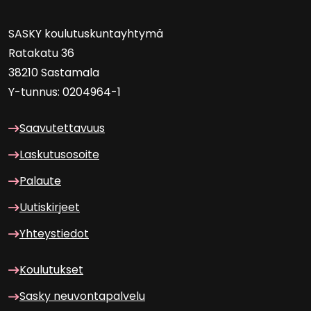
SASKY kou­lu­tus­kun­tayh­ty­mä
Ra­ta­ka­tu 36
38210 Sas­ta­ma­la
Y-​tunnus: 0204964-1
Saa­vu­tet­ta­vuus
Las­ku­tuso­soi­te
Pa­lau­te
Uu­tis­kir­jeet
Yh­teys­tie­dot
Kou­lu­tuk­set
Sasky neu­von­ta­pal­ve­lu