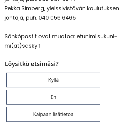
Pekka Sim­berg, yleis­si­vis­tä­vän kou­lu­tuk­sen
joh­ta­ja, puh. 040 056 6465
Säh­kö­pos­tit ovat muo­toa: etu­ni­mi.su­ku­ni­
mi(at)sasky.fi
Löysitkö etsimäsi?
Kyllä
En
Kaipaan lisätietoa