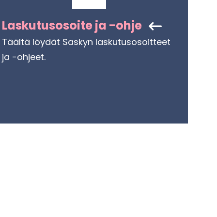
Las­ku­tuso­soi­te ja -ohje
Tääl­tä löy­dät Sas­kyn las­ku­tuso­soit­teet
ja -​ohjeet.