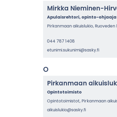
Mirk­ka Nieminen-​Hirv
Apu­lais­reh­to­ri, opinto-​ohjaaja
Pir­kan­maan ai­kuis­lu­kio, Ruo­ve­den 
044 787 1408
etu­ni­mi.su­ku­ni­mi@sasky.fi
O
Pir­kan­maan ai­kuis­lu­k
Opin­to­toi­mis­to
Opin­to­toi­mis­tot, Pir­kan­maan ai­kuis
ai­kuis­lu­kio@sasky.fi