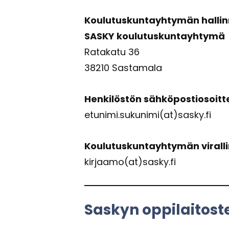
Kou­lu­tus­kun­tayh­ty­män hal­lin
SASKY kou­lu­tus­kun­tayh­ty­mä
Ra­ta­ka­tu 36
38210 Sas­ta­ma­la
Hen­ki­lös­tön säh­kö­pos­tio­soi
etu­ni­mi.su­ku­ni­mi(at)sasky.fi
Kou­lu­tus­kun­tayh­ty­män vi­ral­l
kir­jaa­mo(at)sasky.fi
Sas­kyn op­pi­lai­tos­t