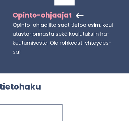
Opinto-​ohjaajat
Opinto-​​ohjaajilta saat tie­toa esim. kou­l
u­tus­tar­jon­nas­ta sekä kou­lu­tuk­siin ha­
keu­tu­mi­ses­ta. Ole roh­keas­ti yh­tey­des­
sä!
tie­to­ha­ku