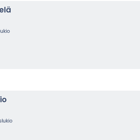
elä
lukio
io
­lu­kio