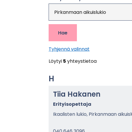
Hae
Tyh­jen­nä va­lin­nat
Löy­tyi
5
yh­teys­tie­toa
H
Tiia Ha­ka­nen
Eri­tyi­so­pet­ta­ja
Ikaa­lis­ten lukio, Pir­kan­maan ai­kuis­
040 646 3096