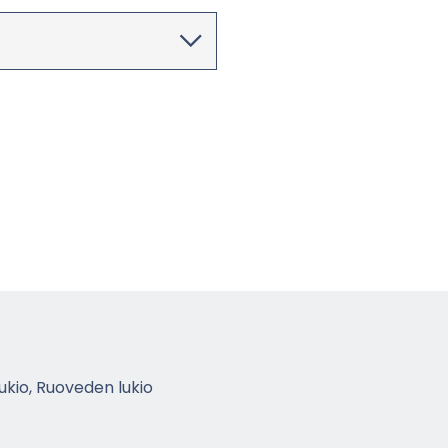
lu­kio, Ruo­ve­den lukio