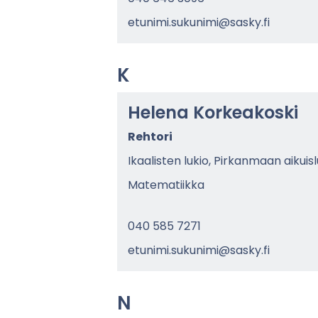
etu­ni­mi.su­ku­ni­mi@sasky.fi
K
He­le­na Kor­kea­kos­ki
Reh­to­ri
Ikaa­lis­ten lukio, Pir­kan­maan ai­kuis­
Ma­te­ma­tiik­ka
040 585 7271
etu­ni­mi.su­ku­ni­mi@sasky.fi
N