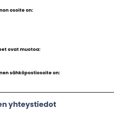
­non osoi­te on:
t­teet ovat muo­toa:
i­nen säh­kö­pos­tio­soi­te on:
en yh­teys­tie­dot