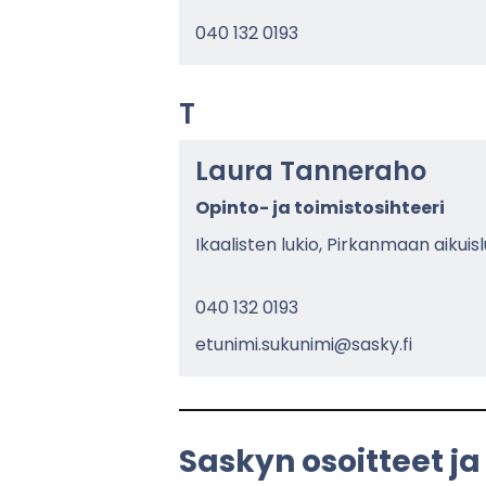
040 132 0193
T
Laura Tan­ne­ra­ho
Opinto-​ ja toi­mis­to­sih­tee­ri
Ikaa­lis­ten lukio, Pir­kan­maan ai­kuis­l
040 132 0193
etu­ni­mi.su­ku­ni­mi@sasky.fi
Sas­kyn osoit­teet ja