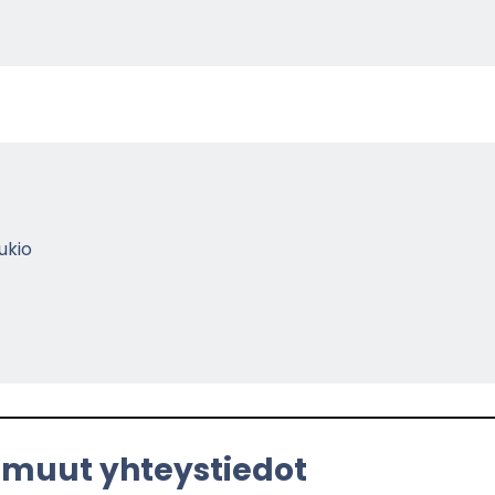
u­kio
 muut yh­teys­tie­dot