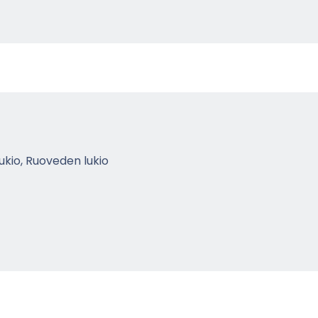
lu­kio, Ruo­ve­den lukio