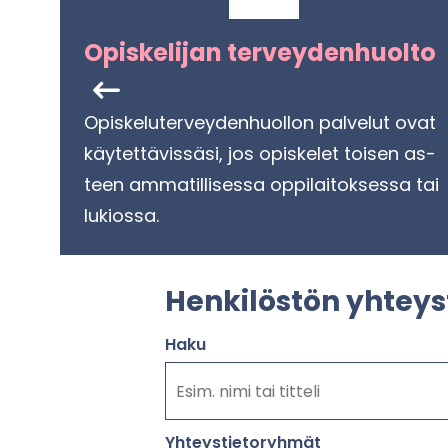
Opis­ke­li­jan ter­vey­den­huol­to
Opis­ke­lu­ter­vey­den­huol­lon pal­ve­lut ovat
käy­tet­tä­vis­sä­si, jos opis­ke­let toi­sen as­
teen am­ma­til­li­ses­sa op­pi­lai­tok­ses­sa tai
lu­kios­sa.
Hen­ki­lös­tön yh­teys­
Haku
Yh­teys­tie­to­ryh­mät