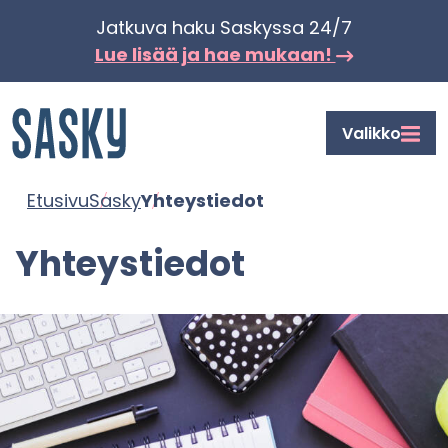
Siir­
Jat­ku­va haku Sas­kys­sa 24/7
ry
Lue lisää ja hae mu­kaan!
si­
säl­
Etusi­
Valikko
töön
vu
Etusi­vu
Sasky
Yh­teys­tie­dot
Yh­teys­tie­dot