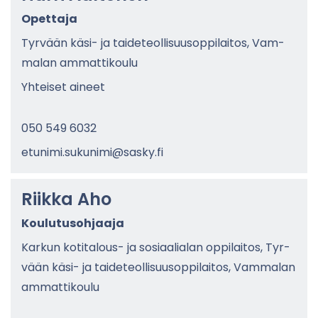
Opet­ta­ja
Tyr­vään käsi- ja tai­de­teol­li­suusop­pi­lai­tos, Vam­
ma­lan am­mat­ti­kou­lu
Yh­tei­set ai­neet
050 549 6032
etu­ni­mi.su­ku­ni­mi@sasky.fi
Riik­ka Aho
Kou­lu­tusoh­jaa­ja
Kar­kun kotitalous-​ ja so­si­aa­lia­lan op­pi­lai­tos, Tyr­
vään käsi- ja tai­de­teol­li­suusop­pi­lai­tos, Vam­ma­lan
am­mat­ti­kou­lu