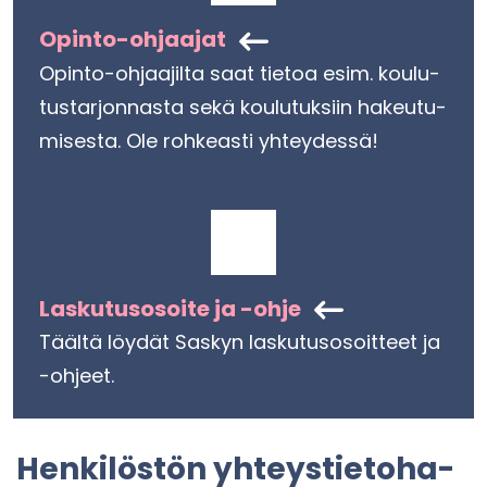
Opinto-​ohjaajat
Opinto-​​ohjaajilta saat tie­toa esim. kou­lu­
tus­tar­jon­nas­ta sekä kou­lu­tuk­siin ha­keu­tu­
mi­ses­ta. Ole roh­keas­ti yh­tey­des­sä!
Las­ku­tuso­soi­te ja -ohje
Tääl­tä löy­dät Sas­kyn las­ku­tuso­soit­teet ja
-​ohjeet.
Hen­ki­lös­tön yh­teys­tie­to­ha­