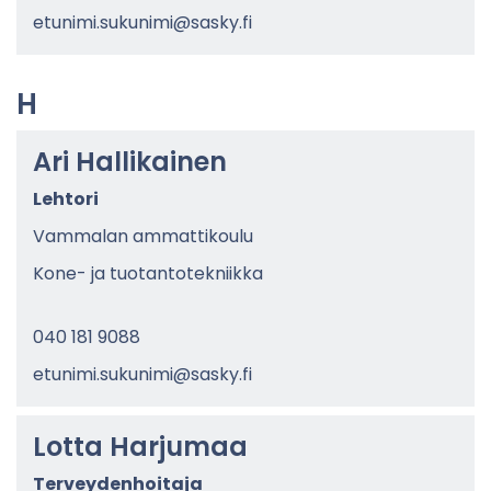
etu­ni­mi.su­ku­ni­mi@sasky.fi
H
Ari Hal­li­kai­nen
Leh­to­ri
Vam­ma­lan am­mat­ti­kou­lu
Kone- ja tuo­tan­to­tek­niik­ka
040 181 9088
etu­ni­mi.su­ku­ni­mi@sasky.fi
Lotta Har­ju­maa
Ter­vey­den­hoi­ta­ja