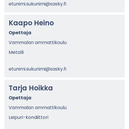
etu­ni­mi.su­ku­ni­mi@sasky.fi
Kaapo Heino
Opet­ta­ja
Vam­ma­lan am­mat­ti­kou­lu
Me­tal­li
etu­ni­mi.su­ku­ni­mi@sasky.fi
Tarja Hoik­ka
Opet­ta­ja
Vam­ma­lan am­mat­ti­kou­lu
Leipuri-​kondiittori