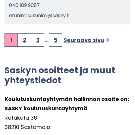
040 189 9087
etu­ni­mi.su­ku­ni­mi@sasky.fi
1
2
3
5
Seu­raa­va sivu
…
Sas­kyn osoit­teet ja muut
yh­teys­tie­dot
Kou­lu­tus­kun­tayh­ty­män hal­lin­non osoi­te on:
SASKY kou­lu­tus­kun­tayh­ty­mä
Ra­ta­ka­tu 36
38210 Sas­ta­ma­la