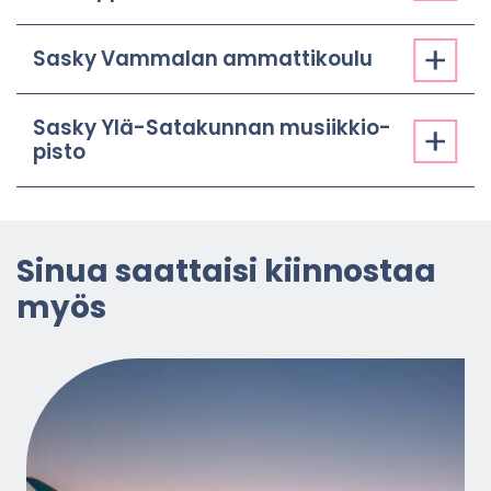
Sasky Vam­ma­lan am­mat­ti­kou­lu
Sasky Ylä-​Satakunnan musiik­kio­
pis­to
Sinua saat­tai­si kiin­nos­taa
myös