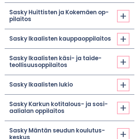
Sasky Huit­tis­ten ja Ko­ke­mäen op­
pi­lai­tos
Sasky Ikaa­lis­ten kaup­paop­pi­lai­tos
Sasky Ikaa­lis­ten käsi- ja tai­de­
teol­li­suusop­pi­lai­tos
Sasky Ikaa­lis­ten lukio
Sasky Kar­kun kotitalous-​ ja so­si­
aa­lia­lan op­pi­lai­tos
Sasky Män­tän seu­dun kou­lu­tus­
kes­kus