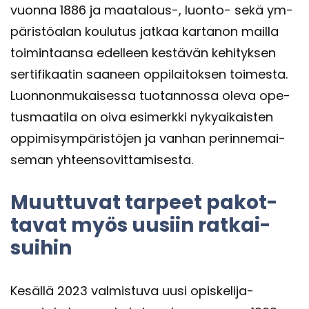
vuon­na 1886 ja maatalous-​, luonto-​ sekä ym­
pä­ris­tö­alan kou­lu­tus jat­kaa kar­ta­non mail­la
toi­min­taan­sa edel­leen kes­tä­vän ke­hi­tyk­sen
ser­ti­fi­kaa­tin saa­neen op­pi­lai­tok­sen toi­mes­ta.
Luon­non­mu­kai­ses­sa tuo­tan­nos­sa oleva ope­
tus­maa­ti­la on oiva esi­merk­ki ny­ky­ai­kais­ten
op­pi­mi­sym­pä­ris­tö­jen ja van­han pe­rin­ne­mai­
se­man yh­teen­so­vit­ta­mi­ses­ta.
Muut­tu­vat tar­peet pa­kot­
ta­vat myös uusiin rat­kai­
sui­hin
Ke­säl­lä 2023 val­mis­tu­va uusi opiskelija-​