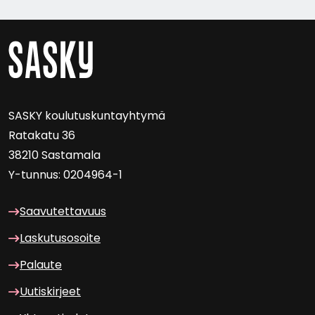
SASKY kou­lu­tus­kun­tayh­ty­mä
Ra­ta­ka­tu 36
38210 Sas­ta­ma­la
Y-​tunnus: 0204964-1
Saa­vu­tet­ta­vuus
Las­ku­tuso­soi­te
Pa­lau­te
Uu­tis­kir­jeet