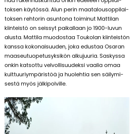
haa ra­ken­nus­kan­taa onkin edel­leen op­pi­lai­
tok­sen käy­tös­sä. Alun perin maa­ta­lous­op­pi­lai­
tok­sen reh­to­rin asun­to­na toi­mi­nut Mat­ti­lan
kiin­teis­tö on seis­syt pai­kal­laan jo 1900-​luvun
alus­ta. Mat­ti­la muo­dos­taa Tou­ko­lan kiin­teis­tön
kans­sa ko­ko­nai­suu­den, joka edus­taa Osa­ran
maa­seu­tuo­pe­tusyk­si­kön al­ku­juu­ria. Sas­kys­sa
onkin kat­sot­tu vel­vol­li­suu­dek­si vaa­lia omaa
kult­tuu­riym­pä­ris­töä ja huo­leh­tia sen säi­ly­mi­
ses­tä myös jäl­ki­pol­vil­le.