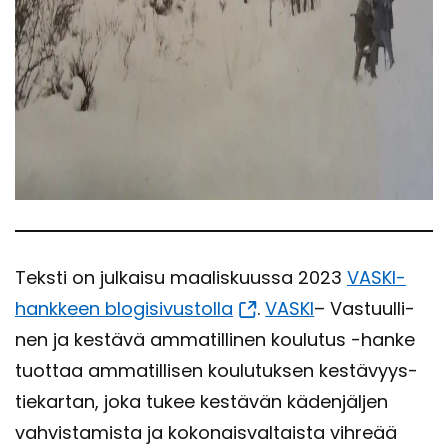
Teks­ti on jul­kai­su maa­lis­kuus­sa 2023
VASKI-​
hankkeen blo­gi­si­vus­tol­la
.
VASKI
– Vas­tuul­li­
nen ja kes­tä­vä am­ma­til­li­nen kou­lu­tus -​hanke
tuot­taa am­ma­til­li­sen kou­lu­tuk­sen kes­tä­vyys­
tie­kar­tan, joka tukee kes­tä­vän kä­den­jäl­jen
vah­vis­ta­mis­ta ja ko­ko­nais­val­tais­ta vih­re­ää