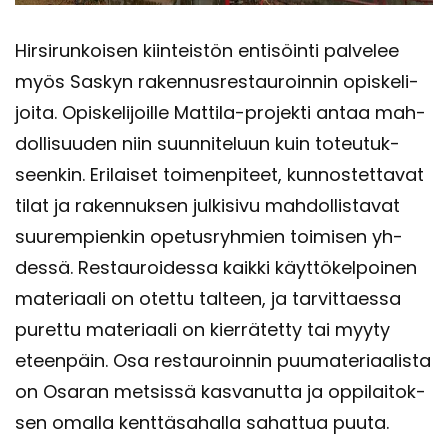
Hir­si­run­koi­sen kiin­teis­tön en­ti­söin­ti pal­ve­lee
myös Sas­kyn ra­ken­nus­res­tau­roin­nin opis­ke­li­
joi­ta. Opis­ke­li­joil­le Mattila-​projekti antaa mah­
dol­li­suu­den niin suun­ni­te­luun kuin to­teu­tuk­
seen­kin. Eri­lai­set toi­men­pi­teet, kun­nos­tet­ta­vat
tilat ja ra­ken­nuk­sen jul­ki­si­vu mah­dol­lis­ta­vat
suu­rem­pien­kin ope­tus­ryh­mien toi­mi­sen yh­
des­sä. Res­tau­roi­des­sa kaik­ki käyt­tö­kel­poi­nen
ma­te­ri­aa­li on otet­tu tal­teen, ja tar­vit­taes­sa
pu­ret­tu ma­te­ri­aa­li on kier­rä­tet­ty tai myyty
eteen­päin. Osa res­tau­roin­nin puu­ma­te­ri­aa­lis­ta
on Osa­ran met­sis­sä kas­va­nut­ta ja op­pi­lai­tok­
sen omal­la kent­tä­sa­hal­la sa­hat­tua puuta.