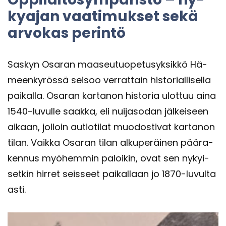
ky­ajan vaa­ti­muk­set sekä
ar­vo­kas pe­rin­tö
Sas­kyn Osa­ran maa­seu­tuo­pe­tusyk­sik­kö Hä­
meen­ky­rös­sä sei­soo ver­rat­tain his­to­rial­li­sel­la
pai­kal­la. Osa­ran kar­ta­non his­to­ria ulot­tuu aina
1540-​luvulle saak­ka, eli nui­ja­so­dan jäl­kei­seen
ai­kaan, jol­loin au­tio­ti­lat muo­dos­ti­vat kar­ta­non
tilan. Vaik­ka Osa­ran tilan al­ku­pe­räi­nen pää­ra­
ken­nus myö­hem­min pa­loi­kin, ovat sen ny­kyi­
set­kin hir­ret seis­seet pai­kal­laan jo 1870-​luvulta
asti.