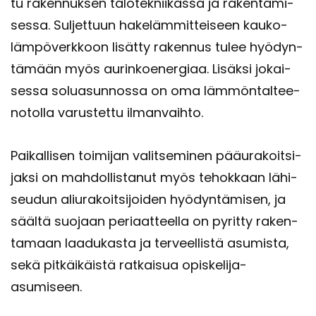
tu ra­ken­nuk­sen ta­lo­tek­nii­kas­sa ja ra­ken­ta­mi­
ses­sa. Sul­jet­tuun ha­ke­läm­mit­tei­seen kau­ko­
läm­pö­verk­koon li­sät­ty ra­ken­nus tulee hyö­dyn­
tä­mään myös au­rin­koe­ner­gi­aa. Li­säk­si jo­kai­
ses­sa so­lua­sun­nos­sa on oma läm­mön­tal­tee­
no­tol­la va­rus­tet­tu il­man­vaih­to.
Pai­kal­li­sen toi­mi­jan va­lit­se­mi­nen pää­ura­koit­si­
jak­si on mah­dol­lis­ta­nut myös te­hok­kaan lä­hi­
seu­dun aliu­ra­koit­si­joi­den hyö­dyn­tä­mi­sen, ja
sääl­tä suo­jaan pe­ri­aat­teel­la on py­rit­ty ra­ken­
ta­maan laa­du­kas­ta ja ter­veel­lis­tä asu­mis­ta,
sekä pit­käi­käis­tä rat­kai­sua opiskelija-​
asumiseen.