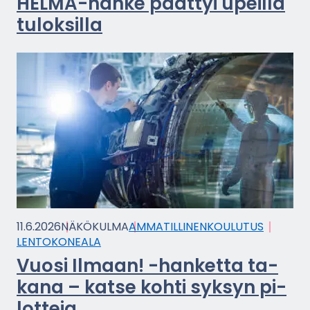
HELMA-​hanke päät­tyi upeil­la
tu­lok­sil­la
11.6.2026
NÄ­KÖ­KUL­MA
AM­MA­TIL­LI­NEN­KOU­LU­TUS
LEN­TO­KO­NEA­LA
Vuosi Il­maan! -​hanketta ta­
ka­na – katse kohti syk­syn pi­
lot­te­ja