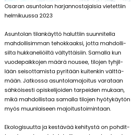
Osa­ran asun­to­lan har­jan­nos­ta­jai­sia vie­tet­tiin
hel­mi­kuus­sa 2023
Asun­to­lan ti­lan­käyt­tö ha­lut­tiin suun­ni­tel­la
mah­dol­li­sim­man te­hok­kaak­si, jotta mah­dol­li­
sil­ta huk­ka­ne­liöil­tä väl­tyt­täi­siin. Sa­mal­la kun
vuo­de­paik­ko­jen määrä nousee, ti­lo­jen tyh­jil­
lään sei­sot­ta­mis­ta py­ri­tään kui­ten­kin vält­tä­
mään. Jat­kos­sa asun­to­la­ma­joi­tus va­ra­taan
säh­köi­ses­ti opis­ke­li­joi­den tar­pei­den mu­kaan,
mikä mah­dol­lis­taa sa­mal­la ti­lo­jen hyö­ty­käy­tön
myös muun­lai­seen ma­joi­tus­toi­min­taan.
Eko­lo­gi­suut­ta ja kes­tä­vää ke­hi­tys­tä on poh­dit­