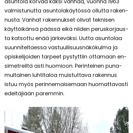
asuntola kor­vaa kaksi van­haa, vuon­na 1963
val­mis­tu­nut­ta asun­to­la­käy­tös­sä ol­lut­ta ra­ken­
nus­ta. Van­hat ra­ken­nuk­set oli­vat tek­ni­sen
käyt­töi­kän­sä pääs­sä eikä nii­den pe­rus­kor­jaus­
ta kat­sot­tu enää jär­ke­väk­si. Uutta asun­to­laa
suun­ni­tel­taes­sa vas­tuul­li­suus­nä­kö­kul­ma ja
opis­ke­li­joi­den tar­peet pys­tyt­tiin ot­ta­maan en­
si­met­reil­tä asti huo­mioon. Pe­rin­tei­nen pu­na­
mul­tai­nen luh­ti­ta­loa muis­tut­ta­va ra­ken­nus
istuu myös pe­rin­ne­mai­se­maan huo­mat­ta­vas­ti
edel­tä­ji­ään pa­rem­min.