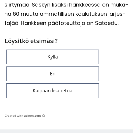
siir­ty­mää. Sas­kyn li­säk­si hank­kees­sa on mu­ka­
na 60 muuta am­ma­til­li­sen kou­lu­tuk­sen jär­jes­
tä­jää. Hank­keen pää­to­teut­ta­ja on Sa­tae­du.
Löysitkö etsimäsi?
Kyllä
En
Kaipaan lisätietoa
Created with
askem.com