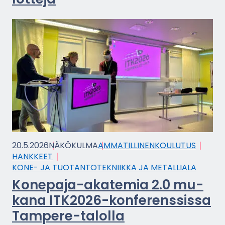
20.5.2026
NÄ­KÖ­KUL­MA
AM­MA­TIL­LI­NEN­KOU­LU­TUS
HANK­KEET
KONE- JA TUO­TAN­TO­TEK­NIIK­KA JA ME­TAL­LIA­LA
Konepaja-​akatemia 2.0 mu­
ka­na ITK2026-​konferenssissa
Tampere-​talolla