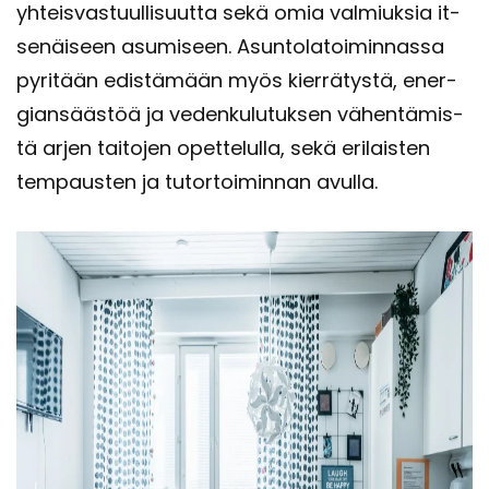
yh­teis­vas­tuul­li­suut­ta sekä omia val­miuk­sia it­
se­näi­seen asu­mi­seen. Asun­to­la­toi­min­nas­sa
py­ri­tään edis­tä­mään myös kier­rä­tys­tä, ener­
gian­sääs­töä ja ve­den­ku­lu­tuk­sen vä­hen­tä­mis­
tä arjen tai­to­jen opet­te­lul­la, sekä eri­lais­ten
tem­paus­ten ja tu­tor­toi­min­nan avul­la.