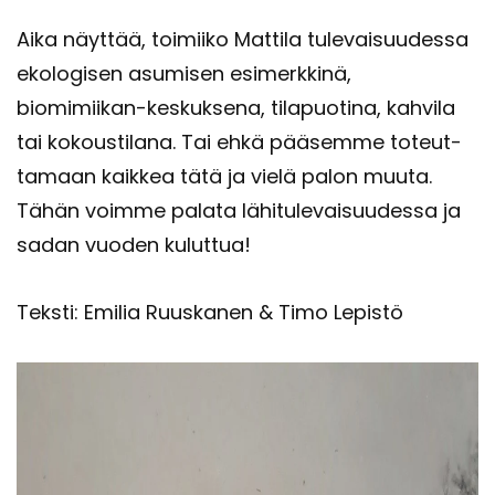
Aika näyt­tää, toi­mii­ko Mat­ti­la tu­le­vai­suu­des­sa
eko­lo­gi­sen asu­mi­sen esi­merk­ki­nä,
biomimiikan-​keskuksena, ti­la­puo­ti­na, kah­vi­la
tai ko­kous­ti­la­na. Tai ehkä pää­sem­me to­teut­
ta­maan kaik­kea tätä ja vielä palon muuta.
Tähän voim­me pa­la­ta lä­hi­tu­le­vai­suu­des­sa ja
sadan vuo­den ku­lut­tua!
Teks­ti: Emi­lia Ruus­ka­nen & Timo Le­pis­tö