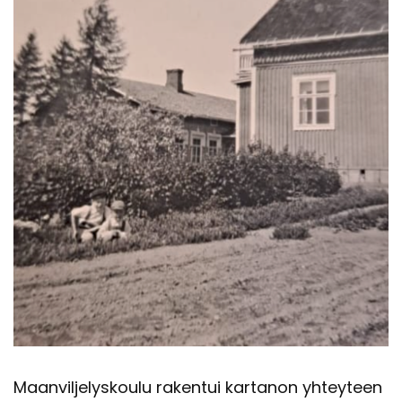
Maan­vil­je­lys­kou­lu ra­ken­tui kar­ta­non yh­tey­teen