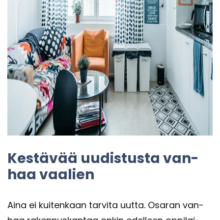
Kes­tä­vää uu­dis­tus­ta van­
haa vaa­lien
Aina ei kui­ten­kaan tar­vi­ta uutta. Osa­ran van­