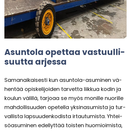
Asun­to­la opet­taa vas­tuul­li­
suut­ta ar­jes­sa
Sa­man­ai­kai­ses­ti kun asuntola-​asuminen vä­
hen­tää opis­ke­li­joi­den tar­vet­ta liik­kua kodin ja
kou­lun vä­lil­lä, tar­jo­aa se myös mo­nil­le nuo­ril­le
mah­dol­li­suu­den ope­tel­la yk­si­na­su­mis­ta ja tur­
val­lis­ta lap­suu­den­ko­dis­ta ir­tau­tu­mis­ta. Yh­tei­
sö­asu­mi­nen edel­lyt­tää tois­ten huo­mioi­mis­ta,