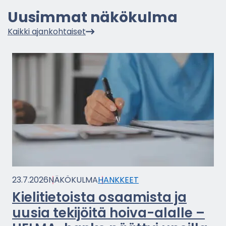
Uusim­mat nä­kö­kul­ma
Kaik­ki ajan­koh­tai­set
23.7.2026
NÄ­KÖ­KUL­MA
HANK­KEET
Kie­li­tie­tois­ta osaa­mis­ta ja
uusia te­ki­jöi­tä hoiva-​alalle –