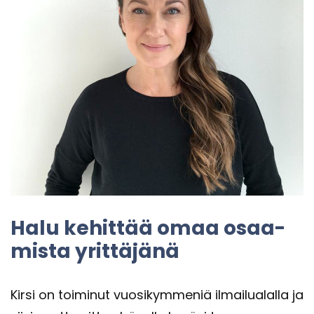
Halu ke­hit­tää omaa osaa­
mis­ta yrit­tä­jä­nä
Kirsi on toi­mi­nut vuo­si­kym­me­niä il­mai­lua­lal­la ja