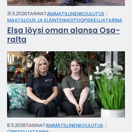
31.5.2026
TA­RI­NAT
AM­MA­TIL­LI­NEN­KOU­LU­TUS
MAA­TA­LOUS JA ELÄIN­TEN­HOI­TO
OPIS­KE­LI­JA­TA­RI­NA
Elsa löysi oman alan­sa Osa­
ral­ta
8.5.2026
TA­RI­NAT
AM­MA­TIL­LI­NEN­KOU­LU­TUS
OPIS­KE­LI­JA­TA­RI­NA