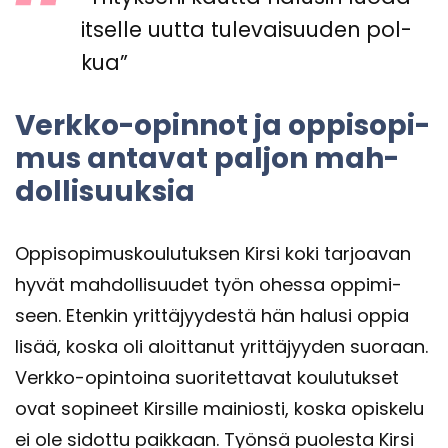
it­sel­le uutta tu­le­vai­suu­den pol­
kua”
Verkko-​opinnot ja op­pi­so­pi­
mus an­ta­vat pal­jon mah­
dol­li­suuk­sia
Op­pi­so­pi­mus­kou­lu­tuk­sen Kirsi koki tar­joa­van
hyvät mah­dol­li­suu­det työn ohes­sa op­pi­mi­
seen. Eten­kin yrit­tä­jyy­des­tä hän ha­lusi oppia
lisää, koska oli aloit­ta­nut yrit­tä­jyy­den suo­raan.
Verkko-​opintoina suo­ri­tet­ta­vat kou­lu­tuk­set
ovat so­pi­neet Kir­sil­le mai­nios­ti, koska opis­ke­lu
ei ole si­dot­tu paik­kaan. Työn­sä puo­les­ta Kirsi