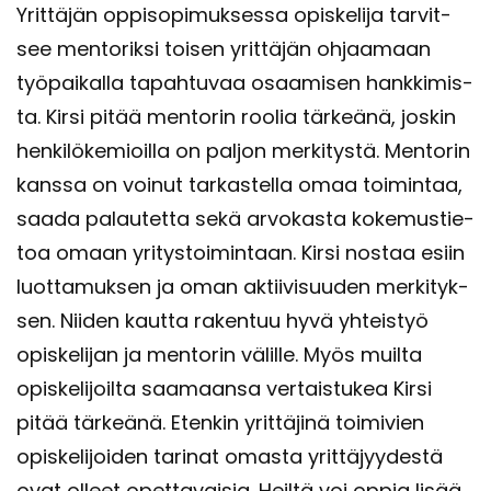
Yrit­tä­jän op­pi­so­pi­muk­ses­sa opis­ke­li­ja tar­vit­
see men­to­rik­si toi­sen yrit­tä­jän oh­jaa­maan
työ­pai­kal­la ta­pah­tu­vaa osaa­mi­sen hank­ki­mis­
ta. Kirsi pitää men­to­rin roo­lia tär­keä­nä, jos­kin
hen­ki­lö­ke­mioil­la on pal­jon mer­ki­tys­tä. Men­to­rin
kans­sa on voi­nut tar­kas­tel­la omaa toi­min­taa,
saada pa­lau­tet­ta sekä ar­vo­kas­ta ko­ke­mus­tie­
toa omaan yri­tys­toi­min­taan. Kirsi nos­taa esiin
luot­ta­muk­sen ja oman ak­tii­vi­suu­den mer­ki­tyk­
sen. Nii­den kaut­ta ra­ken­tuu hyvä yh­teis­työ
opis­ke­li­jan ja men­to­rin vä­lil­le. Myös muil­ta
opis­ke­li­joil­ta saa­maan­sa ver­tais­tu­kea Kirsi
pitää tär­keä­nä. Eten­kin yrit­tä­ji­nä toi­mi­vien
opis­ke­li­joi­den ta­ri­nat omas­ta yrit­tä­jyy­des­tä
ovat ol­leet opet­ta­vai­sia. Heil­tä voi oppia lisää,