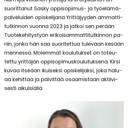
suo­rit­ta­nut Sasky oppisopimus-​ ja työ­elä­mä­
pal­ve­lui­den opis­ke­li­ja­na Yrit­tä­jyy­den am­mat­ti­
tut­kin­non vuon­na 2023 ja jat­koi sen pe­rään
Tuo­te­ke­hi­tys­työn eri­koi­sam­mat­ti­tut­kin­non pa­
riin, jonka hän saa suo­ri­tet­tua tu­le­vaan ke­sään
men­nes­sä. Mo­lem­mat kou­lu­tuk­set on to­teu­
tet­tu yrit­tä­jän op­pi­so­pi­mus­kou­lu­tuk­se­na. Kirsi
kuvaa it­se­ään ikui­sek­si opis­ke­li­jak­si, joka ha­lu­
aa ke­hit­tää ja päi­vit­tää osaa­mis­taan ak­tii­vi­
ses­ti ai­kui­siäl­lä.