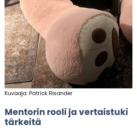
Ku­vaa­ja: Pat­rick Ri­san­der
Men­to­rin rooli ja ver­tais­tu­ki
tär­kei­tä