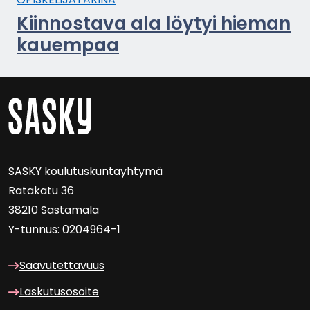
Kiin­nos­ta­va ala löy­tyi hie­man
kau­em­paa
SASKY kou­lu­tus­kun­tayh­ty­mä
Ra­ta­ka­tu 36
38210 Sas­ta­ma­la
Y-​tunnus: 0204964-1
Saa­vu­tet­ta­vuus
Las­ku­tuso­soi­te