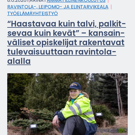
8.6.2026
TA­RI­NAT
AM­MA­TIL­LI­NEN­KOU­LU­TUS
RAVINTOLA-​, LEIPOMO-​ JA ELIN­TAR­VI­KEA­LA
TYÖ­ELÄ­MÄYH­TEIS­TYÖ
“Haas­ta­vaa kuin talvi, pal­kit­
se­vaa kuin kevät” – kan­sain­
vä­li­set opis­ke­li­jat ra­ken­ta­vat
tu­le­vai­suut­taan ravintola-​
alalla