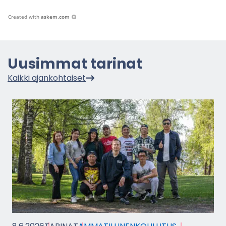
Created with
askem.com
Uusim­mat ta­ri­nat
Kaik­ki ajan­koh­tai­set