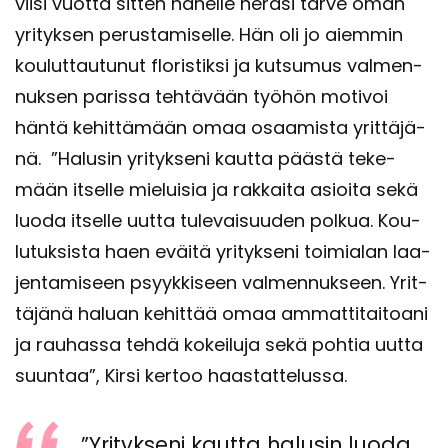
viisi vuot­ta sit­ten hä­nel­le he­rä­si tarve oman
yri­tyk­sen pe­rus­ta­mi­sel­le. Hän oli jo ai­em­min
kou­lut­tau­tu­nut flo­ris­tik­si ja kut­su­mus val­men­
nuk­sen pa­ris­sa teh­tä­vään työ­hön mo­ti­voi
häntä ke­hit­tä­mään omaa osaa­mis­ta yrit­tä­jä­
nä. ”Ha­lusin yri­tyk­se­ni kaut­ta pääs­tä te­ke­
mään it­sel­le mie­lui­sia ja rak­kai­ta asioi­ta sekä
luoda it­sel­le uutta tu­le­vai­suu­den pol­kua. Kou­
lu­tuk­sis­ta haen eväi­tä yri­tyk­se­ni toi­mia­lan laa­
jen­ta­mi­seen psyyk­ki­seen val­men­nuk­seen. Yrit­
tä­jä­nä ha­luan ke­hit­tää omaa am­mat­ti­tai­toa­ni
ja rau­has­sa tehdä ko­kei­lu­ja sekä poh­tia uutta
suun­taa”, Kirsi ker­too haas­tat­te­lus­sa.
”Yri­tyk­se­ni kaut­ta ha­lusin luoda