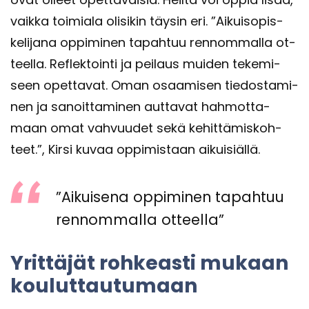
vaik­ka toi­mia­la oli­si­kin täy­sin eri. ”Ai­kuis­opis­
ke­li­ja­na op­pi­mi­nen ta­pah­tuu ren­nom­mal­la ot­
teel­la. Reflek­toin­ti ja pei­laus mui­den te­ke­mi­
seen opet­ta­vat. Oman osaa­mi­sen tie­dos­ta­mi­
nen ja sa­noit­ta­mi­nen aut­ta­vat hah­mot­ta­
maan omat vah­vuu­det sekä ke­hit­tä­mis­koh­
teet.”, Kirsi kuvaa op­pi­mis­taan ai­kui­siäl­lä.
”Ai­kui­se­na op­pi­mi­nen ta­pah­tuu
ren­nom­mal­la ot­teel­la”
Yrit­tä­jät roh­keas­ti mu­kaan
kou­lut­tau­tu­maan