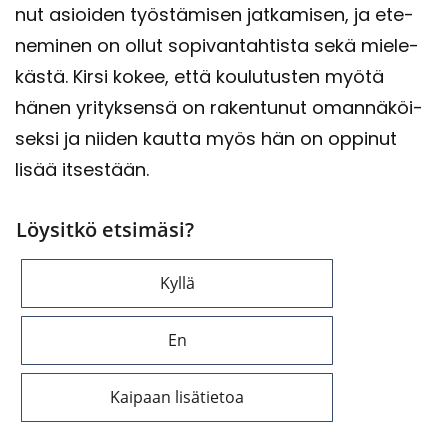
nut asioi­den työs­tä­mi­sen jat­ka­mi­sen, ja ete­
ne­mi­nen on ollut so­pi­van­tah­tis­ta sekä mie­le­
käs­tä. Kirsi kokee, että kou­lu­tus­ten myötä
hänen yri­tyk­sen­sä on ra­ken­tu­nut oman­nä­köi­
sek­si ja nii­den kaut­ta myös hän on op­pi­nut
lisää it­ses­tään.
Löysitkö etsimäsi?
Kyllä
En
Kaipaan lisätietoa