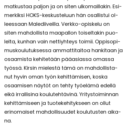
mat­kus­taa pal­jon ja on siten ul­ko­mail­la­kin. Esi­
mer­kik­si HOKS-​keskusteluun hän osal­lis­tui ol­
lees­saan Ma­le­dii­veil­la. Verkko-​opiskelu on
siten mah­dol­lis­ta maa­pal­lon toi­sel­ta­kin puo­
lel­ta, kun­han vain net­tiyh­teys toi­mii. Op­pi­so­pi­
mus­kou­lu­tuk­ses­sa am­mat­ti­tai­toa han­ki­taan ja
osaa­mis­ta ke­hi­te­tään pää­asias­sa omas­sa
työs­sä. Kir­sin mie­les­tä tämä on mah­dol­lis­ta­
nut hyvin oman työn ke­hit­tä­mi­sen, koska
osaa­mi­sen näy­töt on tehty työ­elä­mä edel­lä
eikä ir­ral­li­si­na kou­lu­teh­tä­vi­nä. Yri­tys­toi­min­nan
ke­hit­tä­mi­seen ja tuo­te­ke­hi­tyk­seen on ollut
erin­omai­set mah­dol­li­suu­det kou­lu­tus­ten ai­ka­
na.