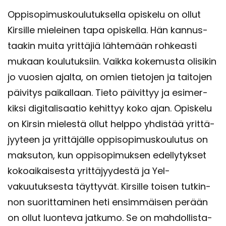
Op­pi­so­pi­mus­kou­lu­tuk­sel­la opis­ke­lu on ollut
Kir­sil­le mie­lei­nen tapa opis­kel­la. Hän kan­nus­
taa­kin muita yrit­tä­jiä läh­te­mään roh­keas­ti
mu­kaan kou­lu­tuk­siin. Vaik­ka ko­ke­mus­ta oli­si­kin
jo vuo­sien ajal­ta, on omien tie­to­jen ja tai­to­jen
päi­vi­tys pai­kal­laan. Tieto päi­vit­tyy ja esi­mer­
kik­si di­gi­ta­li­saa­tio ke­hit­tyy koko ajan. Opis­ke­lu
on Kir­sin mie­les­tä ollut help­po yh­dis­tää yrit­tä­
jyy­teen ja yrit­tä­jäl­le op­pi­so­pi­mus­kou­lu­tus on
mak­su­ton, kun op­pi­so­pi­muk­sen edel­ly­tyk­set
ko­koai­kai­ses­ta yrit­tä­jyy­des­tä ja Yel-​
vakuutuksesta täyt­ty­vät. Kir­sil­le toi­sen tut­kin­
non suo­rit­ta­mi­nen heti en­sim­mäi­sen pe­rään
on ollut luon­te­va jat­ku­mo. Se on mah­dol­lis­ta­