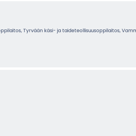
op­pi­lai­tos, Tyr­vään käsi- ja tai­de­teol­li­suusop­pi­lai­tos, Vam