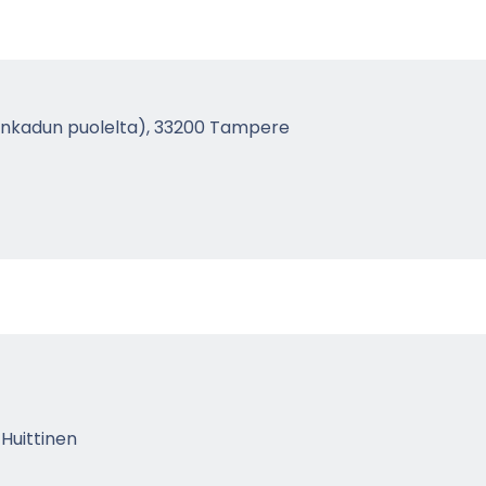
uu­kin­ka­dun puo­lel­ta), 33200 Tam­pe­re
 Huit­ti­nen