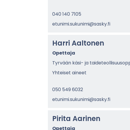
040 140 7105
etu­ni­mi.su­ku­ni­mi@sasky.fi
Harri Aal­to­nen
Opet­ta­ja
Tyr­vään käsi- ja tai­de­teol­li­suusop­
Yh­tei­set ai­neet
050 549 6032
etu­ni­mi.su­ku­ni­mi@sasky.fi
Pi­ri­ta Aa­ri­nen
Opet­ta­ja