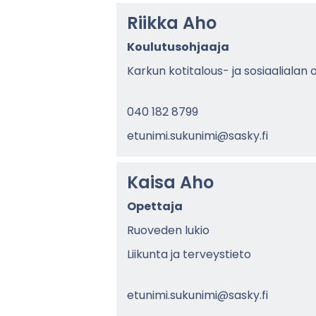
Riik­ka Aho
Kou­lu­tusoh­jaa­ja
Kar­kun kotitalous-​ ja so­si­aa­lia­lan 
040 182 8799
etu­ni­mi.su­ku­ni­mi@sasky.fi
Kaisa Aho
Opet­ta­ja
Ruo­ve­den lukio
Lii­kun­ta ja ter­veys­tie­to
etu­ni­mi.su­ku­ni­mi@sasky.fi