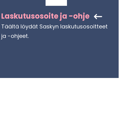
Las­ku­tuso­soi­te ja -ohje
Tääl­tä löy­dät Sas­kyn las­ku­tuso­soit­teet
ja -​ohjeet.