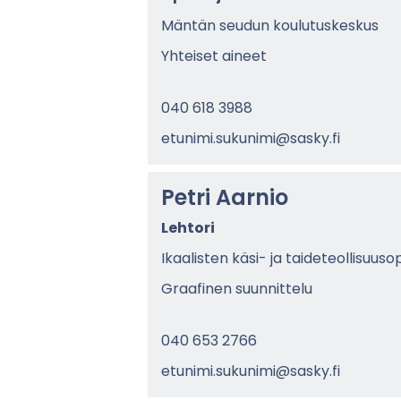
Män­tän seu­dun kou­lu­tus­kes­kus
Yh­tei­set ai­neet
040 618 3988
etu­ni­mi.su­ku­ni­mi@sasky.fi
Petri Aar­nio
Leh­to­ri
Ikaa­lis­ten käsi- ja tai­de­teol­li­suusop­
Graa­fi­nen suun­nit­te­lu
040 653 2766
etu­ni­mi.su­ku­ni­mi@sasky.fi