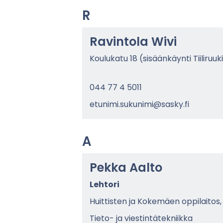
R
Ra­vin­to­la Wivi
Kou­lu­ka­tu 18 (si­sään­käyn­ti Tii­li­r
044 77 4 5011
etu­ni­mi.su­ku­ni­mi@sasky.fi
A
Pekka Aalto
Leh­to­ri
Huit­tis­ten ja Ko­ke­mäen op­pi­lai­tos,
Tieto-​ ja vies­tin­tä­tek­niik­ka