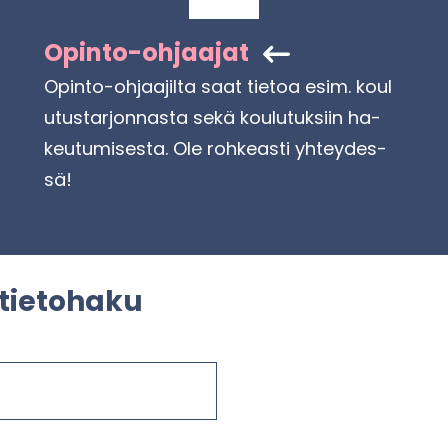
Opinto-​ohjaajat
Opinto-​​ohjaajilta saat tie­toa esim. kou­l
u­tus­tar­jon­nas­ta sekä kou­lu­tuk­siin ha­
keu­tu­mi­ses­ta. Ole roh­keas­ti yh­tey­des­
sä!
tie­to­ha­ku