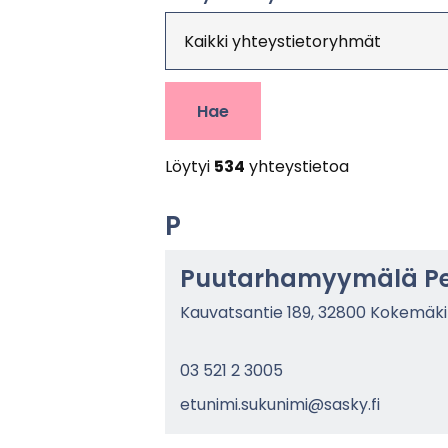
Hae
Löy­tyi
534
yh­teys­tie­toa
P
Puu­tar­ha­myy­mä­lä Pe
Kau­vat­san­tie 189, 32800 Ko­ke­mä­ki
03 521 2 3005
etu­ni­mi.su­ku­ni­mi@sasky.fi