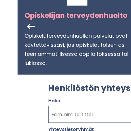
Opis­ke­li­jan ter­vey­den­huol­to
Opis­ke­lu­ter­vey­den­huol­lon pal­ve­lut ovat
käy­tet­tä­vis­sä­si, jos opis­ke­let toi­sen as­
teen am­ma­til­li­ses­sa op­pi­lai­tok­ses­sa tai
lu­kios­sa.
Hen­ki­lös­tön yh­teys­
Haku
Yh­teys­tie­to­ryh­mät